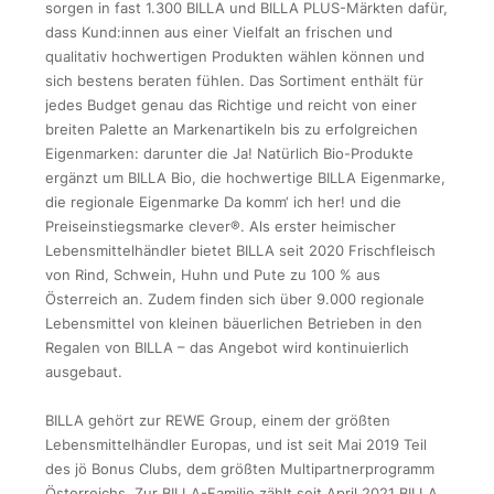
sorgen in fast 1.300 BILLA und BILLA PLUS-Märkten dafür,
dass Kund:innen aus einer Vielfalt an frischen und
qualitativ hochwertigen Produkten wählen können und
sich bestens beraten fühlen. Das Sortiment enthält für
jedes Budget genau das Richtige und reicht von einer
breiten Palette an Markenartikeln bis zu erfolgreichen
Eigenmarken: darunter die Ja! Natürlich Bio-Produkte
ergänzt um BILLA Bio, die hochwertige BILLA Eigenmarke,
die regionale Eigenmarke Da komm‘ ich her! und die
Preiseinstiegsmarke clever®. Als erster heimischer
Lebensmittelhändler bietet BILLA seit 2020 Frischfleisch
von Rind, Schwein, Huhn und Pute zu 100 % aus
Österreich an. Zudem finden sich über 9.000 regionale
Lebensmittel von kleinen bäuerlichen Betrieben in den
Regalen von BILLA – das Angebot wird kontinuierlich
ausgebaut.
BILLA gehört zur REWE Group, einem der größten
Lebensmittelhändler Europas, und ist seit Mai 2019 Teil
des jö Bonus Clubs, dem größten Multipartnerprogramm
Österreichs. Zur BILLA-Familie zählt seit April 2021 BILLA