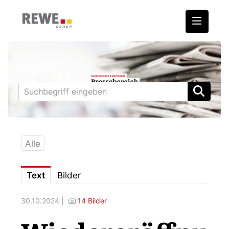
Medienmitteilungen
REWE International AG
BILLA
PENNY
BIPA
Alle
ADEG
Text
Bilder
Downloads
30.10.2024 |
14 Bilder
Fotos – Vorstand
Kontakt