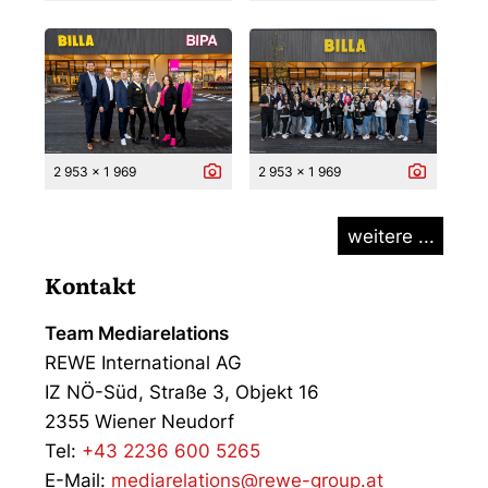
2 953 x 1 969
2 953 x 1 969
weitere ...
Kontakt
Team Mediarelations
REWE International AG
IZ NÖ-Süd, Straße 3, Objekt 16
2355 Wiener Neudorf
Tel:
+43 2236 600 5265
E-Mail:
mediarelations@rewe-group.at