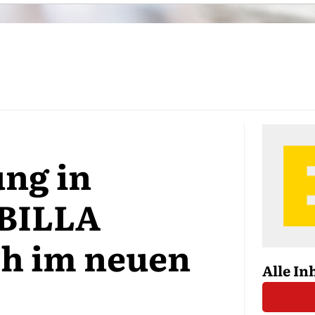
ng in
 BILLA
ch im neuen
Alle In