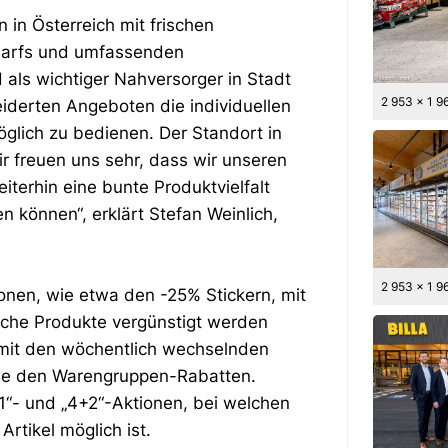
 in Österreich mit frischen
edarfs und umfassenden
 als wichtiger Nahversorger in Stadt
2 953 x 1 9
eiderten Angeboten die individuellen
lich zu bedienen. Der Standort in
ir freuen uns sehr, dass wir unseren
erhin eine bunte Produktvielfalt
n können“, erklärt Stefan Weinlich,
2 953 x 1 9
ionen, wie etwa den -25% Stickern, mit
che Produkte vergünstigt werden
 mit den wöchentlich wechselnden
wie den Warengruppen-Rabatten.
+1“- und „4+2“-Aktionen, bei welchen
Artikel möglich ist.