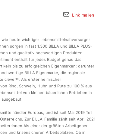
Link mailen
ls wie heute wichtiger Lebensmittelnahversorger
innen sorgen in fast 1.300 BILLA und BILLA PLUS-
schen und qualitativ hochwertigen Produkten
timent enthält für jedes Budget genau das
rtikeln bis zu erfolgreichen Eigenmarken: darunter
e hochwertige BILLA Eigenmarke, die regionale
e clever®. Als erster heimischer
h von Rind, Schwein, Huhn und Pute zu 100 % aus
ebensmittel von kleinen bäuerlichen Betrieben in
h ausgebaut.
ittelhändler Europas, und ist seit Mai 2019 Teil
terreichs. Zur BILLA-Familie zählt seit April 2021
eiter:innen.Als einer der größten Arbeitgeber
ncen und krisensicheren Arbeitsplätzen. Ob in