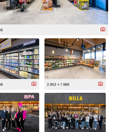
69
69
2 953 x 1 969