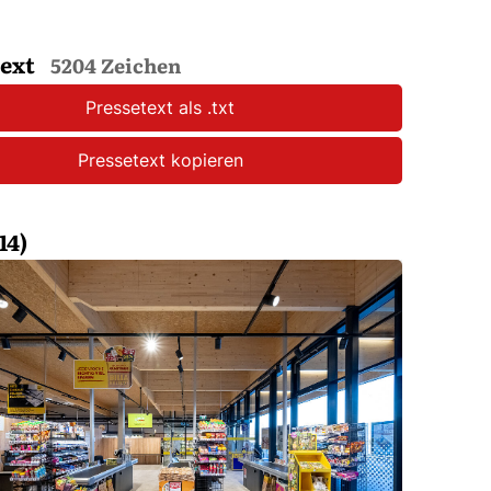
text
5204 Zeichen
Pressetext als .txt
Pressetext kopieren
14)