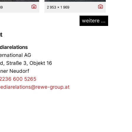
69
2 953 x 1 969
weitere ...
t
iarelations
ernational AG
d, Straße 3, Objekt 16
ner Neudorf
2236 600 5265
ediarelations@rewe-group.at