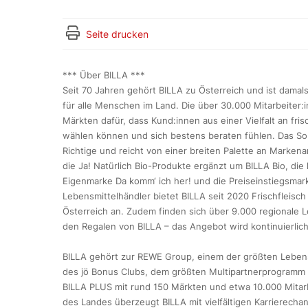
Seite drucken
*** Über BILLA ***
Seit 70 Jahren gehört BILLA zu Österreich und ist dama
für alle Menschen im Land. Die über 30.000 Mitarbeiter:
Märkten dafür, dass Kund:innen aus einer Vielfalt an fri
wählen können und sich bestens beraten fühlen. Das Sor
Richtige und reicht von einer breiten Palette an Markena
die Ja! Natürlich Bio-Produkte ergänzt um BILLA Bio, di
Eigenmarke Da komm‘ ich her! und die Preiseinstiegsmark
Lebensmittelhändler bietet BILLA seit 2020 Frischfleisc
Österreich an. Zudem finden sich über 9.000 regionale L
den Regalen von BILLA – das Angebot wird kontinuierlic
BILLA gehört zur REWE Group, einem der größten Lebensm
des jö Bonus Clubs, dem größten Multipartnerprogramm Ös
BILLA PLUS mit rund 150 Märkten und etwa 10.000 Mitarb
des Landes überzeugt BILLA mit vielfältigen Karrierecha