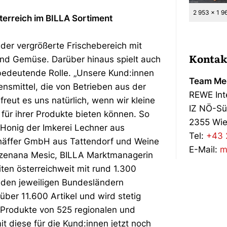
2 953 x 1 9
erreich im BILLA Sortiment
er vergrößerte Frischebereich mit
Kontak
und Gemüse. Darüber hinaus spielt auch
 bedeutende Rolle. „Unsere Kund:innen
Team Med
ensmittel, die von Betrieben aus der
REWE Int
ut es uns natürlich, wenn wir kleine
IZ NÖ-Sü
für ihrer Produkte bieten können. So
2355 Wie
t Honig der Imkerei Lechner aus
Tel:
+43 
chäffer GmbH aus Tattendorf und Weine
E-Mail:
m
 Dzenana Mesic, BILLA Marktmanagerin
ten österreichweit mit rund 1.300
 den jeweiligen Bundesländern
ber 11.600 Artikel und wird stetig
 Produkte von 525 regionalen und
t diese für die Kund:innen jetzt noch