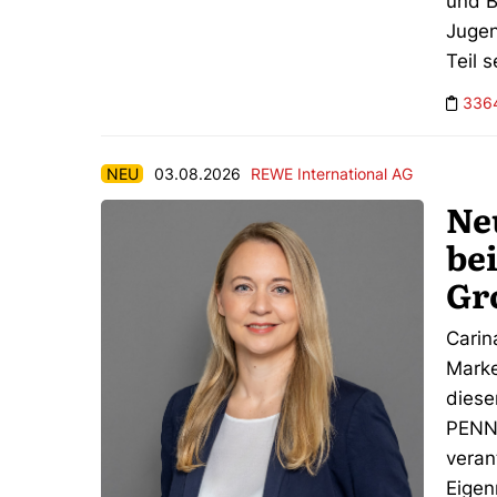
und B
Jugen
Teil 
336
NEU
03.08.2026
REWE International AG
Ne
be
Gr
Carin
Marke
diese
PENNY
veran
Eige