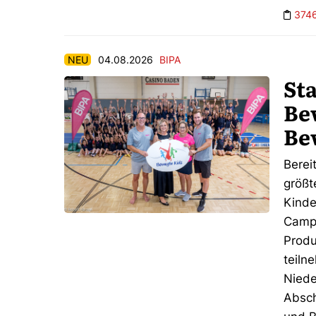
374
NEU
04.08.2026
BIPA
St
Be
Be
Berei
größt
Kinde
Campw
Produ
teiln
Niede
Absch