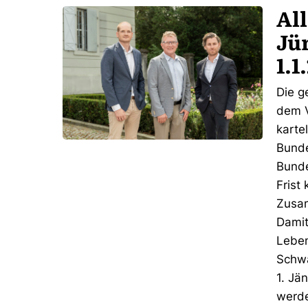
All
Jü
1.
Die g
dem V
karte
Bund
Bunde
Frist
Zusam
Damit
Leben
Schwa
1. Jä
werd