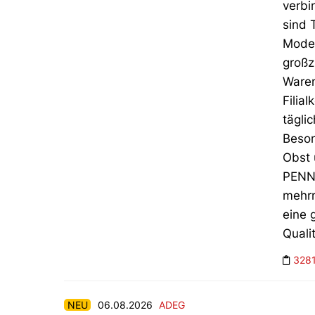
verbi
sind 
Moder
großz
Waren
Filia
tägli
Beson
Obst 
PENNY
mehrm
eine 
Quali
328
NEU
06.08.2026
ADEG