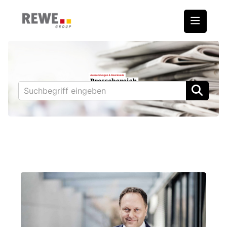
Medienmitteilungen
REWE International AG
BILLA
PENNY
BIPA
ADEG
Downloads
Fotos – Vorstand
Kontakt