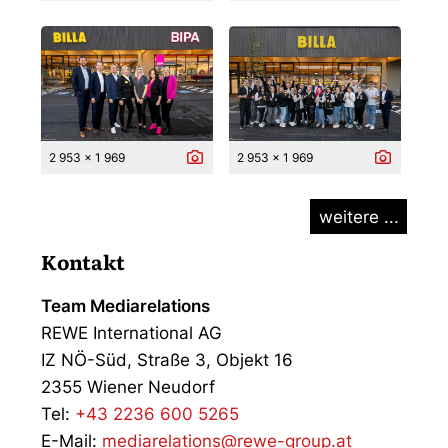
2 953 x 1 969
2 953 x 1 969
weitere ...
Kontakt
Team Mediarelations
REWE International AG
IZ NÖ-Süd, Straße 3, Objekt 16
2355 Wiener Neudorf
Tel:
+43 2236 600 5265
E-Mail:
mediarelations@rewe-group.at