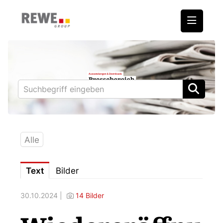
Medienmitteilungen
REWE International AG
BILLA
PENNY
BIPA
Alle
ADEG
Text
Bilder
Downloads
30.10.2024 |
14 Bilder
Fotos – Vorstand
Kontakt