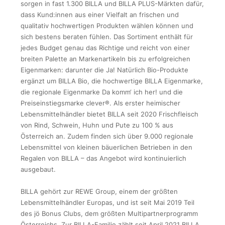
sorgen in fast 1.300 BILLA und BILLA PLUS-Märkten dafür,
dass Kund:innen aus einer Vielfalt an frischen und
qualitativ hochwertigen Produkten wählen können und
sich bestens beraten fühlen. Das Sortiment enthält für
jedes Budget genau das Richtige und reicht von einer
breiten Palette an Markenartikeln bis zu erfolgreichen
Eigenmarken: darunter die Ja! Natürlich Bio-Produkte
ergänzt um BILLA Bio, die hochwertige BILLA Eigenmarke,
die regionale Eigenmarke Da komm‘ ich her! und die
Preiseinstiegsmarke clever®. Als erster heimischer
Lebensmittelhändler bietet BILLA seit 2020 Frischfleisch
von Rind, Schwein, Huhn und Pute zu 100 % aus
Österreich an. Zudem finden sich über 9.000 regionale
Lebensmittel von kleinen bäuerlichen Betrieben in den
Regalen von BILLA – das Angebot wird kontinuierlich
ausgebaut.
BILLA gehört zur REWE Group, einem der größten
Lebensmittelhändler Europas, und ist seit Mai 2019 Teil
des jö Bonus Clubs, dem größten Multipartnerprogramm
Österreichs. Zur BILLA-Familie zählt seit April 2021 BILLA