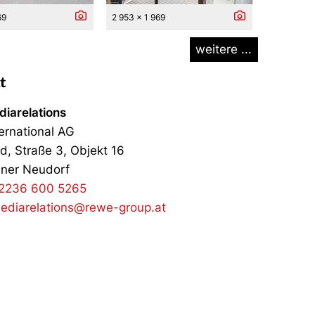
69
2 953 x 1 969
weitere ...
t
iarelations
ernational AG
d, Straße 3, Objekt 16
ner Neudorf
2236 600 5265
ediarelations@rewe-group.at