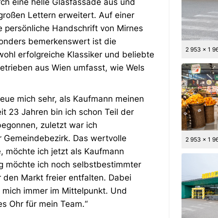
ch eine helle Glasfassade aus und
großen Lettern erweitert. Auf einer
 persönliche Handschrift von Mirnes
sonders bemerkenswert ist die
2 953 x 1 9
ohl erfolgreiche Klassiker und beliebte
etrieben aus Wien umfasst, wie Wels
reue mich sehr, als Kaufmann meinen
t 23 Jahren bin ich schon Teil der
egonnen, zuletzt war ich
 Gemeindebezirk. Das wertvolle
2 953 x 1 9
, möchte ich jetzt als Kaufmann
g möchte ich noch selbstbestimmter
 den Markt freier entfalten. Dabei
 mich immer im Mittelpunkt. Und
es Ohr für mein Team.“