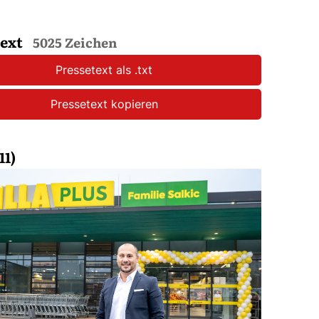
text
5025 Zeichen
Pressetext als .txt
Pressetext kopieren
11)