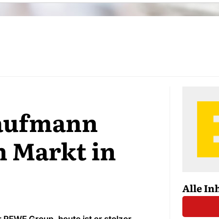
aufmann
n Markt in
Alle In