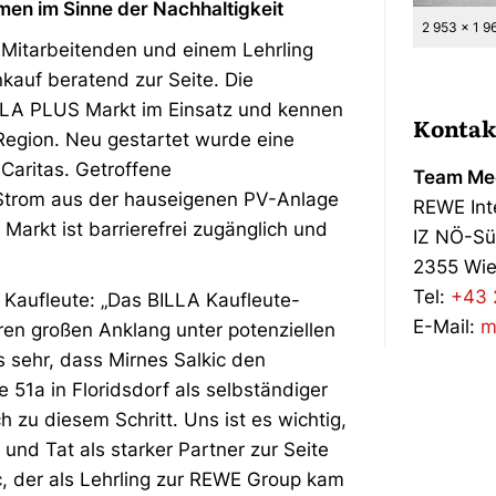
en im Sinne der Nachhaltigkeit
2 953 x 1 9
 Mitarbeitenden und einem Lehrling
kauf beratend zur Seite. Die
ILLA PLUS Markt im Einsatz und kennen
Kontak
Region. Neu gestartet wurde eine
Caritas. Getroffene
Team Med
Strom aus der hauseigenen PV-Anlage
REWE Int
arkt ist barrierefrei zugänglich und
IZ NÖ-Sü
2355 Wie
Tel:
+43 
Kaufleute: „Das BILLA Kaufleute-
E-Mail:
m
hren großen Anklang unter potenziellen
 sehr, dass Mirnes Salkic den
 51a in Floridsdorf als selbständiger
 zu diesem Schritt. Uns ist es wichtig,
 und Tat als starker Partner zur Seite
, der als Lehrling zur REWE Group kam