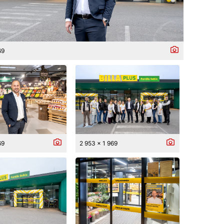
69
69
2 953 x 1 969