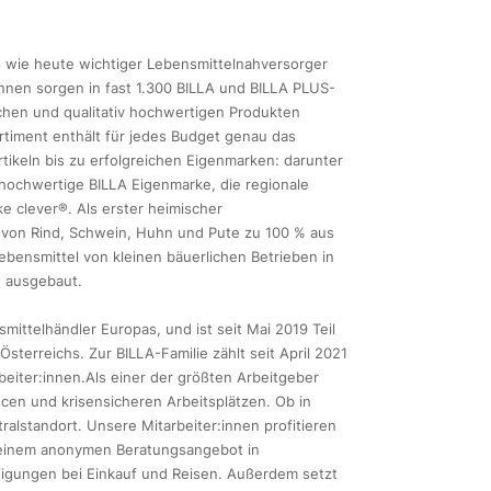
ls wie heute wichtiger Lebensmittelnahversorger
innen sorgen in fast 1.300 BILLA und BILLA PLUS-
schen und qualitativ hochwertigen Produkten
timent enthält für jedes Budget genau das
rtikeln bis zu erfolgreichen Eigenmarken: darunter
e hochwertige BILLA Eigenmarke, die regionale
e clever®. Als erster heimischer
h von Rind, Schwein, Huhn und Pute zu 100 % aus
ebensmittel von kleinen bäuerlichen Betrieben in
h ausgebaut.
ittelhändler Europas, und ist seit Mai 2019 Teil
terreichs. Zur BILLA-Familie zählt seit April 2021
eiter:innen.Als einer der größten Arbeitgeber
ncen und krisensicheren Arbeitsplätzen. Ob in
alstandort. Unsere Mitarbeiter:innen profitieren
, einem anonymen Beratungsangebot in
stigungen bei Einkauf und Reisen. Außerdem setzt