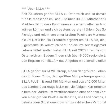
*** Über BILLA ***
Seit 70 Jahren gehört BILLA zu Österreich und ist dama
für alle Menschen im Land. Die über 30.000 Mitarbeiter:
Märkten dafür, dass Kund:innen aus einer Vielfalt an fri
wählen können und sich bestens beraten fühlen. Das Sor
Richtige und reicht von einer breiten Palette an Markena
die Ja! Natürlich Bio-Produkte ergänzt um BILLA Bio, di
Eigenmarke Da komm‘ ich her! und die Preiseinstiegsmark
Lebensmittelhändler bietet BILLA seit 2020 Frischfleisc
Österreich an. Zudem finden sich über 9.000 regionale L
den Regalen von BILLA – das Angebot wird kontinuierlic
BILLA gehört zur REWE Group, einem der größten Lebensm
des jö Bonus Clubs, dem größten Multipartnerprogramm Ös
BILLA PLUS mit rund 150 Märkten und etwa 10.000 Mitarb
des Landes überzeugt BILLA mit vielfältigen Karrierecha
einem der Märkte, im Vertriebsaußendienst oder am Zentr
von einer großen Palette an Benefits, wie Feriencamps
belastenden Situationen, bis hin zu zahlreichen Vergün