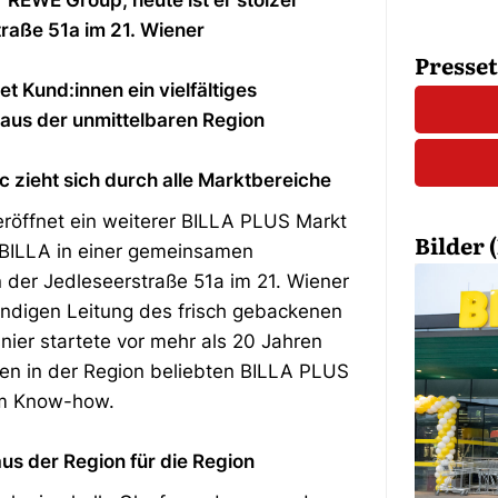
er REWE Group, heute ist er stolzer
raße 51a im 21. Wiener
Presse
t Kund:innen ein vielfältiges
 aus der unmittelbaren Region
c zieht sich durch alle Marktbereiche
röffnet ein weiterer BILLA PLUS Markt
Bilder (
 BILLA in einer gemeinsamen
in der Jedleseerstraße 51a im 21. Wiener
ändigen Leitung des frisch gebackenen
ier startete vor mehr als 20 Jahren
den in der Region beliebten BILLA PLUS
em Know-how.
aus der Region für die Region