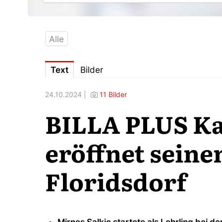
Alle
Text
Bilder
24.10.2024 |
11 Bilder
BILLA PLUS K
eröffnet seine
Floridsdorf