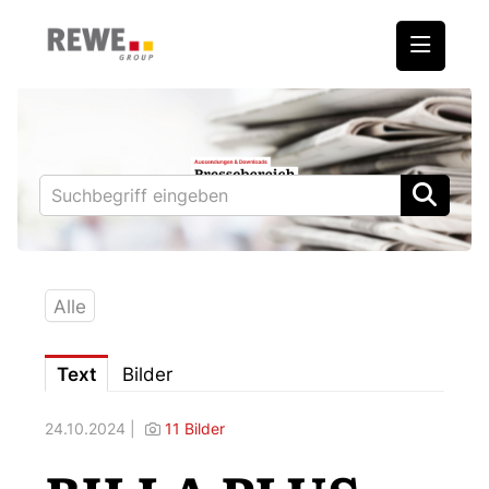
Medienmitteilungen
REWE International AG
BILLA
PENNY
BIPA
Alle
ADEG
Text
Bilder
Downloads
24.10.2024 |
11 Bilder
Fotos – Vorstand
Kontakt