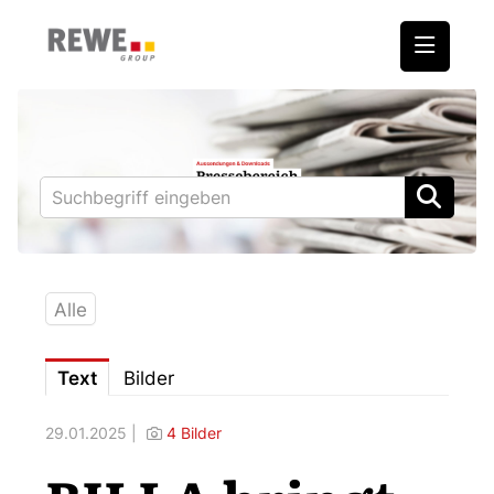
Medienmitteilungen
REWE International AG
BILLA
PENNY
BIPA
Alle
ADEG
Text
Bilder
Downloads
29.01.2025 |
4 Bilder
Fotos – Vorstand
Kontakt