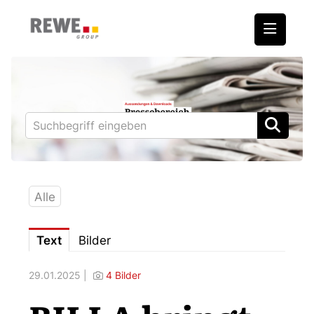
Medienmitteilungen
REWE International AG
BILLA
PENNY
BIPA
Alle
ADEG
Text
Bilder
Downloads
29.01.2025 |
4 Bilder
Fotos – Vorstand
Kontakt