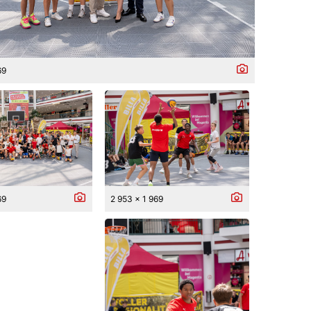
69
69
2 953 x 1 969