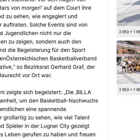
tars von morgen“ auf dem Court ihre
nd zu sehen, wie engagiert und
er auftraten. Solche Events sind von
2 953 x 1 9
 Jugendlichen nicht nur die
eiten zu zeigen, sondern auch den
nd die Begeisterung für den Sport
denÖsterreichischen Basketballverband
iative,“ so Bezirksrat Gerhard Graf, der
Baurecht vor Ort war.
2 953 x 1 9
 zeigte sich begeistert: „Die ‚BILLA
legenheit, um den Basketball-Nachwuchs
gendlichen eine spannende
r großartig zu sehen, wie viel Talent
d Spieler in der Lugner City gezeigt
ins Leben gerufen zu haben und freuen