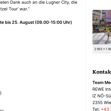
ielen Dank auch an die Lugner City, die
tzel Tour‘ war.“
te bis 25. August (09.00-15:00 Uhr)
2 953 x 1 9
Kontak
)
Team Med
REWE Int
)
IZ NÖ-Sü
2355 Wie
Tel:
+43 