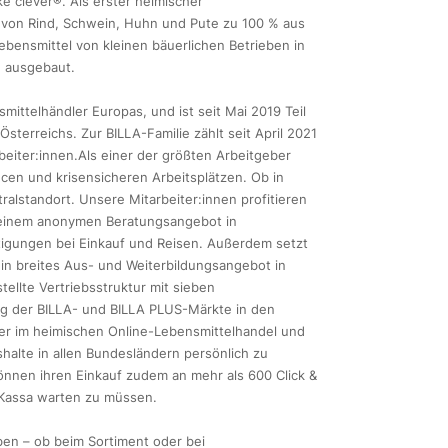
e clever®. Als erster heimischer
h von Rind, Schwein, Huhn und Pute zu 100 % aus
ebensmittel von kleinen bäuerlichen Betrieben in
h ausgebaut.
ittelhändler Europas, und ist seit Mai 2019 Teil
terreichs. Zur BILLA-Familie zählt seit April 2021
eiter:innen.Als einer der größten Arbeitgeber
ncen und krisensicheren Arbeitsplätzen. Ob in
alstandort. Unsere Mitarbeiter:innen profitieren
, einem anonymen Beratungsangebot in
stigungen bei Einkauf und Reisen. Außerdem setzt
in breites Aus- und Weiterbildungsangebot in
ellte Vertriebsstruktur mit sieben
ng der BILLA- und BILLA PLUS-Märkte in den
ter im heimischen Online-Lebensmittelhandel und
shalte in allen Bundesländern persönlich zu
können ihren Einkauf zudem an mehr als 600 Click &
 Kassa warten zu müssen.
en – ob beim Sortiment oder bei