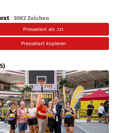
text
3062 Zeichen
Pressetext als .txt
Pressetext kopieren
5)