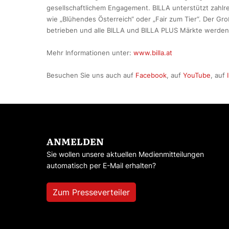
gesellschaftlichem Engagement. BILLA unterstützt zahlrei
wie „Blühendes Österreich“ oder „Fair zum Tier“. Der Gro
betrieben und alle BILLA und BILLA PLUS Märkte werden 
Mehr Informationen unter:
www.billa.at
Besuchen Sie uns auch auf
Facebook
, auf
YouTube
, auf
ANMELDEN
Sie wollen unsere aktuellen Medienmitteilungen
automatisch per E-Mail erhalten?
Zum Presseverteiler