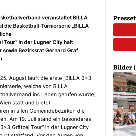
Presse
ketballverband veranstaltet BILLA
al die Basketball-Turnierserie „BILLA
liche
 Tour“ in der Lugner City halt
r sowie Bezirksrat Gerhard Graf
n
Bilder (
 25. August läuft die erste „BILLA 3x3
nierserie, welche von BILLA
tballverband ins Leben gerufen wurde,
Wien statt und bietet
ahren in allen Gemeindebezirken die
len. Am 19. Juli stand ein besonderes
3x3 Grätzel Tour“ in der Lugner City
ourt stattfand. Vor den Augen von