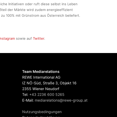
che Initiativen oder ruft diese selbst ins Leben
ßteil der Märkte wird zudem energieeffizient
zu 100% mit Grünstrom aus Österreich beliefert.
Instagram
sowie auf
Twitter
.
Team Mediarelations
REWE International AG
IZ NÖ-Süd, Straße 3, Objekt 16
2355 Wiener Neudorf
Tel:
+43 2236 600 5265
E-Mail:
mediarelations@rewe-group.at
Nutzungsbedingungen