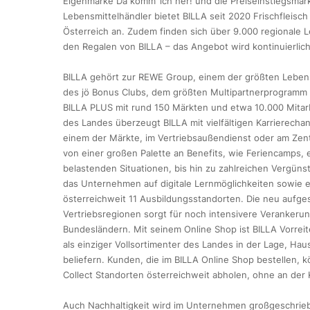
Eigenmarke Da komm‘ ich her! und die Preiseinstiegsmark
Lebensmittelhändler bietet BILLA seit 2020 Frischfleisc
Österreich an. Zudem finden sich über 9.000 regionale L
den Regalen von BILLA – das Angebot wird kontinuierlic
BILLA gehört zur REWE Group, einem der größten Lebensm
des jö Bonus Clubs, dem größten Multipartnerprogramm Ös
BILLA PLUS mit rund 150 Märkten und etwa 10.000 Mitarb
des Landes überzeugt BILLA mit vielfältigen Karrierecha
einem der Märkte, im Vertriebsaußendienst oder am Zentr
von einer großen Palette an Benefits, wie Feriencamps
belastenden Situationen, bis hin zu zahlreichen Vergün
das Unternehmen auf digitale Lernmöglichkeiten sowie e
österreichweit 11 Ausbildungsstandorten. Die neu aufgest
Vertriebsregionen sorgt für noch intensivere Verankeru
Bundesländern. Mit seinem Online Shop ist BILLA Vorrei
als einziger Vollsortimenter des Landes in der Lage, Hau
beliefern. Kunden, die im BILLA Online Shop bestellen, 
Collect Standorten österreichweit abholen, ohne an der
Auch Nachhaltigkeit wird im Unternehmen großgeschrieb