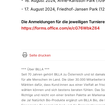
- 16. August 2024, Anne-Karlsson Park (109
- 17. August 2024, Friedhof-Jansen Park (1
Die Anmeldungen für die jeweiligen Turniere 
https://forms.office.com/e/cG76WbkZ64
Seite drucken
*** Über BILLA ***
Seit 70 Jahren gehört BILLA zu Österreich und ist dama
für alle Menschen im Land. Die über 30.000 Mitarbeiter:
Märkten dafür, dass Kund:innen aus einer Vielfalt an fri
wählen können und sich bestens beraten fühlen. Das Sor
Richtige und reicht von einer breiten Palette an Markena
die Ja! Natürlich Bio-Produkte ergänzt um BILLA Bio, di