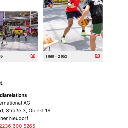
69
1 969 x 2 953
t
iarelations
ernational AG
d, Straße 3, Objekt 16
ner Neudorf
2236 600 5265