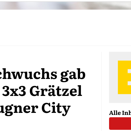
chwuchs gab
 3x3 Grätzel
ugner City
Alle In