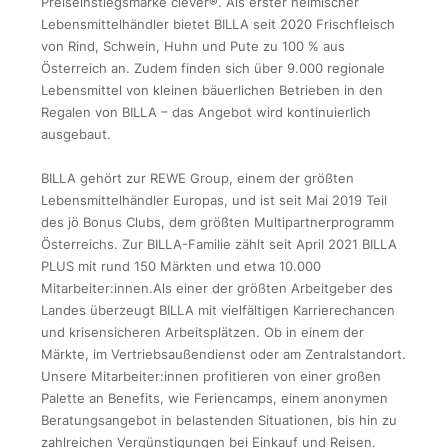
Preiseinstiegsmarke clever®. Als erster heimischer
Lebensmittelhändler bietet BILLA seit 2020 Frischfleisch
von Rind, Schwein, Huhn und Pute zu 100 % aus
Österreich an. Zudem finden sich über 9.000 regionale
Lebensmittel von kleinen bäuerlichen Betrieben in den
Regalen von BILLA – das Angebot wird kontinuierlich
ausgebaut.
BILLA gehört zur REWE Group, einem der größten
Lebensmittelhändler Europas, und ist seit Mai 2019 Teil
des jö Bonus Clubs, dem größten Multipartnerprogramm
Österreichs. Zur BILLA-Familie zählt seit April 2021 BILLA
PLUS mit rund 150 Märkten und etwa 10.000
Mitarbeiter:innen.Als einer der größten Arbeitgeber des
Landes überzeugt BILLA mit vielfältigen Karrierechancen
und krisensicheren Arbeitsplätzen. Ob in einem der
Märkte, im Vertriebsaußendienst oder am Zentralstandort.
Unsere Mitarbeiter:innen profitieren von einer großen
Palette an Benefits, wie Feriencamps, einem anonymen
Beratungsangebot in belastenden Situationen, bis hin zu
zahlreichen Vergünstigungen bei Einkauf und Reisen.