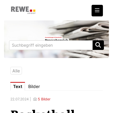
Medienmitteilungen
REWE International AG
BILLA
PENNY
BIPA
Alle
ADEG
Text
Bilder
Downloads
22.07.2024 |
5 Bilder
Fotos – Vorstand
Kontakt