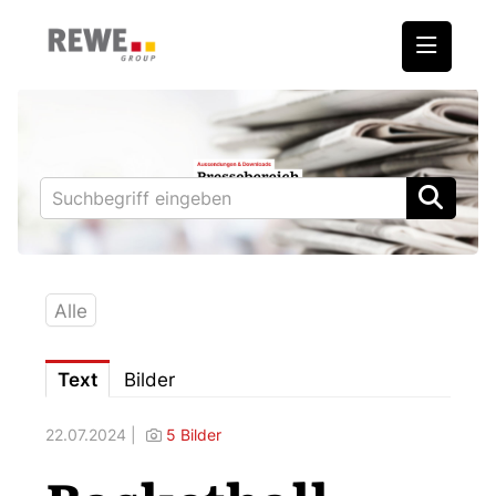
Medienmitteilungen
REWE International AG
BILLA
PENNY
BIPA
Alle
ADEG
Text
Bilder
Downloads
22.07.2024 |
5 Bilder
Fotos – Vorstand
Kontakt