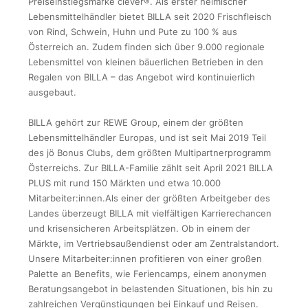
Preiseinstiegsmarke clever®. Als erster heimischer
Lebensmittelhändler bietet BILLA seit 2020 Frischfleisch
von Rind, Schwein, Huhn und Pute zu 100 % aus
Österreich an. Zudem finden sich über 9.000 regionale
Lebensmittel von kleinen bäuerlichen Betrieben in den
Regalen von BILLA – das Angebot wird kontinuierlich
ausgebaut.
BILLA gehört zur REWE Group, einem der größten
Lebensmittelhändler Europas, und ist seit Mai 2019 Teil
des jö Bonus Clubs, dem größten Multipartnerprogramm
Österreichs. Zur BILLA-Familie zählt seit April 2021 BILLA
PLUS mit rund 150 Märkten und etwa 10.000
Mitarbeiter:innen.Als einer der größten Arbeitgeber des
Landes überzeugt BILLA mit vielfältigen Karrierechancen
und krisensicheren Arbeitsplätzen. Ob in einem der
Märkte, im Vertriebsaußendienst oder am Zentralstandort.
Unsere Mitarbeiter:innen profitieren von einer großen
Palette an Benefits, wie Feriencamps, einem anonymen
Beratungsangebot in belastenden Situationen, bis hin zu
zahlreichen Vergünstigungen bei Einkauf und Reisen.