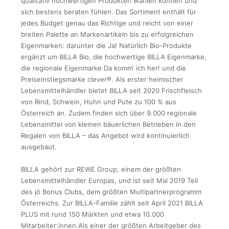
qualitativ hochwertigen Produkten wählen können und
sich bestens beraten fühlen. Das Sortiment enthält für
jedes Budget genau das Richtige und reicht von einer
breiten Palette an Markenartikeln bis zu erfolgreichen
Eigenmarken: darunter die Ja! Natürlich Bio-Produkte
ergänzt um BILLA Bio, die hochwertige BILLA Eigenmarke,
die regionale Eigenmarke Da komm‘ ich her! und die
Preiseinstiegsmarke clever®. Als erster heimischer
Lebensmittelhändler bietet BILLA seit 2020 Frischfleisch
von Rind, Schwein, Huhn und Pute zu 100 % aus
Österreich an. Zudem finden sich über 9.000 regionale
Lebensmittel von kleinen bäuerlichen Betrieben in den
Regalen von BILLA – das Angebot wird kontinuierlich
ausgebaut.
BILLA gehört zur REWE Group, einem der größten
Lebensmittelhändler Europas, und ist seit Mai 2019 Teil
des jö Bonus Clubs, dem größten Multipartnerprogramm
Österreichs. Zur BILLA-Familie zählt seit April 2021 BILLA
PLUS mit rund 150 Märkten und etwa 10.000
Mitarbeiter:innen.Als einer der größten Arbeitgeber des