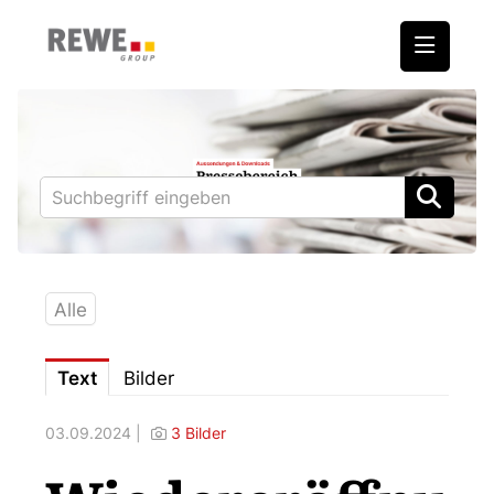
Medienmitteilungen
REWE International AG
BILLA
PENNY
BIPA
Alle
ADEG
Text
Bilder
Downloads
03.09.2024 |
3 Bilder
Fotos – Vorstand
Kontakt