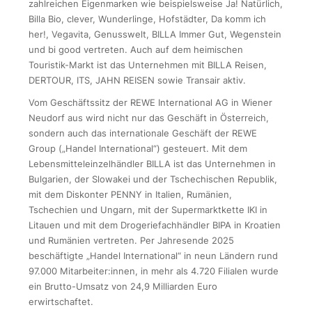
zahlreichen Eigenmarken wie beispielsweise Ja! Natürlich,
Billa Bio, clever, Wunderlinge, Hofstädter, Da komm ich
her!, Vegavita, Genusswelt, BILLA Immer Gut, Wegenstein
und bi good vertreten. Auch auf dem heimischen
Touristik-Markt ist das Unternehmen mit BILLA Reisen,
DERTOUR, ITS, JAHN REISEN sowie Transair aktiv.
Vom Geschäftssitz der REWE International AG in Wiener
Neudorf aus wird nicht nur das Geschäft in Österreich,
sondern auch das internationale Geschäft der REWE
Group („Handel International“) gesteuert. Mit dem
Lebensmitteleinzelhändler BILLA ist das Unternehmen in
Bulgarien, der Slowakei und der Tschechischen Republik,
mit dem Diskonter PENNY in Italien, Rumänien,
Tschechien und Ungarn, mit der Supermarktkette IKI in
Litauen und mit dem Drogeriefachhändler BIPA in Kroatien
und Rumänien vertreten. Per Jahresende 2025
beschäftigte „Handel International“ in neun Ländern rund
97.000 Mitarbeiter:innen, in mehr als 4.720 Filialen wurde
ein Brutto-Umsatz von 24,9 Milliarden Euro
erwirtschaftet.