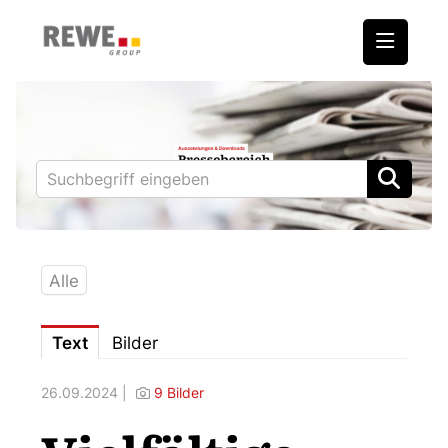
Medienmitteilungen
REWE International AG
BILLA
PENNY
BIPA
Alle
ADEG
Text
Bilder
Downloads
26.09.2024 |
9 Bilder
Fotos – Vorstand
Kontakt