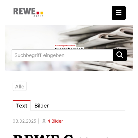
Medienmitteilungen
REWE International AG
BILLA
PENNY
BIPA
Alle
ADEG
Text
Bilder
Downloads
03.02.2025 |
4 Bilder
Fotos – Vorstand
Kontakt