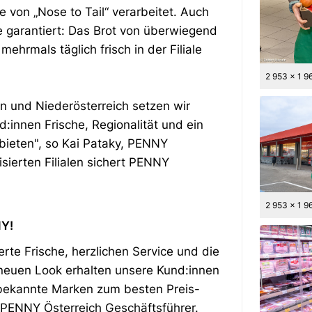
 von „Nose to Tail“ verarbeitet. Auch
e garantiert: Das Brot von überwiegend
hrmals täglich frisch in der Filiale
2 953 x 1 9
en und Niederösterreich setzen wir
:innen Frische, Regionalität und ein
 bieten", so Kai Pataky, PENNY
sierten Filialen sichert PENNY
2 953 x 1 9
NY!
erte Frische, herzlichen Service und die
 neuen Look erhalten unsere Kund:innen
bekannte Marken zum besten Preis-
y, PENNY Österreich Geschäftsführer.