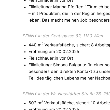
Fleischhauer:in vor Ort
Filialleitung: Marina Pfeiffer: "Für mich 
– mit Produkten, die in der Region herge
leben. Das macht meinen Job besonders
PENNY in der Gentzgasse 62, 1180 Wien
2
440 m
Verkaufsfläche, sichert 8 Arbeits
Eröffnung am 20.02.2025
Fleischhauer:in vor Ort
Filialleitung: Simona Bulgariu: "In einer 
besonders den direkten Kontakt zu unsere
Teil des täglichen Lebens meiner Nachbar
PENNY in der Wr. Neustädter Straße 76, 260
2
602 m
Verkaufsfläche, sichert 10 Arbeit
Eröffnung am 20.02.2025