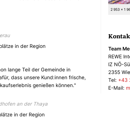
2 953 x 1 9
Kontak
erau
plätze in der Region
Team Med
REWE Int
IZ NÖ-Sü
chon lange Teil der Gemeinde in
2355 Wie
für, dass unsere Kund:innen frische,
Tel:
+43 
nkaufserlebnis genießen können."
E-Mail:
m
dhofen an der Thaya
plätze in der Region