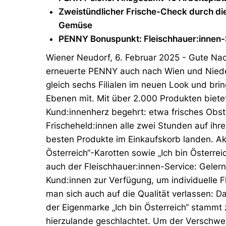
Z
weistündlicher Frische-Check durch die
Gemüse
PENNY Bonuspunkt: Fleischhauer:innen-S
Wiener Neudorf, 6. Februar 2025 - Gute Na
erneuerte PENNY auch nach Wien und Nieder
gleich sechs Filialen im neuen Look und bri
Ebenen mit. Mit über 2.000 Produkten biete
Kund:innenherz begehrt: etwa frisches Obs
Frischeheld:innen alle zwei Stunden auf ihre
besten Produkte im Einkaufskorb landen. Aktu
Österreich“-Karotten sowie „Ich bin Österrei
auch der Fleischhauer:innen-Service: Geler
Kund:innen zur Verfügung, um individuelle F
man sich auch auf die Qualität verlassen: D
der Eigenmarke „Ich bin Österreich“ stammt
hierzulande geschlachtet. Um der Verschw