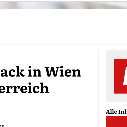
ck in Wien
erreich
Alle In
ze