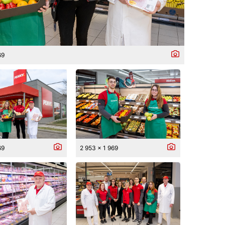
69
69
2 953 x 1 969