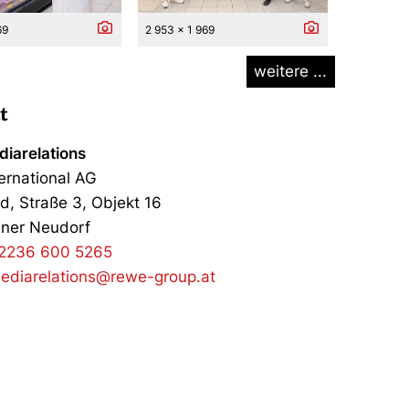
69
2 953 x 1 969
weitere ...
t
iarelations
ernational AG
d, Straße 3, Objekt 16
ner Neudorf
2236 600 5265
ediarelations@rewe-group.at