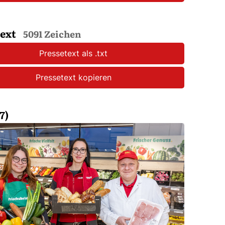
text
5091 Zeichen
Pressetext als .txt
Pressetext kopieren
7)