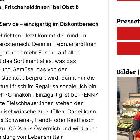
 „Frischeheld:innen“ bei Obst &
Presse
ervice – einzigartig im Diskontbereich
chrichten: Jetzt kommt der rundum
österreich. Denn im Februar eröffnen
ngen noch mehr Frische auf allen
t das Sortiment alles, was das
t und Gemüse, das von den
Bilder (
 Qualität überprüft wird, damit nur die
ell frisch im Regal: saisonale „Ich bin
ch“-Chinakohl. Einzigartig ist bei PENNY
nte Fleischhauer:innen stehen den
leischwünsche zu erfüllen. Dabei kann
as Schweine-, Hendl- oder Rindfleisch
 zu 100 % aus Österreich und wird auch
endung von Lebensmitteln