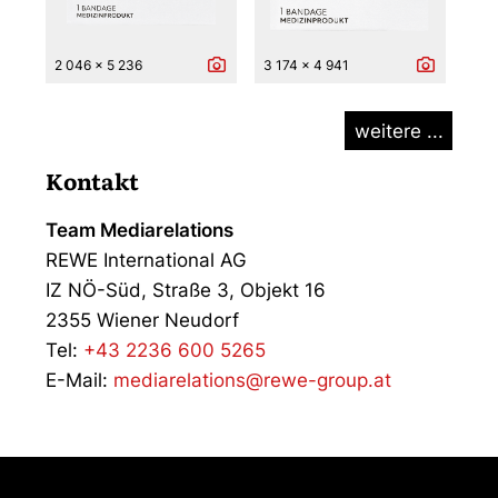
2 046 x 5 236
3 174 x 4 941
weitere ...
Kontakt
Team Mediarelations
REWE International AG
IZ NÖ-Süd, Straße 3, Objekt 16
2355 Wiener Neudorf
Tel:
+43 2236 600 5265
E-Mail:
mediarelations@rewe-group.at