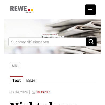
Medienmitteilungen
REWE International AG
BILLA
PENNY
BIPA
Alle
ADEG
Text
Bilder
Downloads
03.04.2024 |
16 Bilder
Fotos – Vorstand
Kontakt