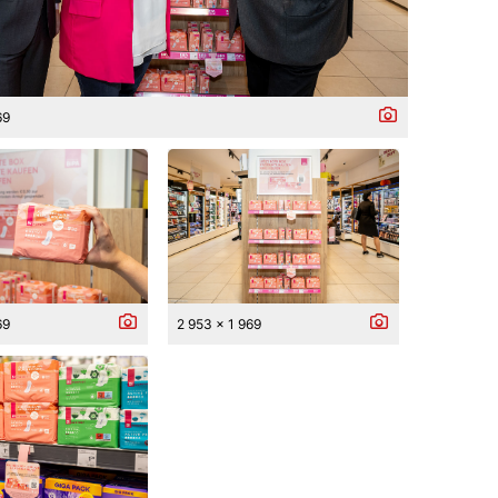
69
69
2 953 x 1 969