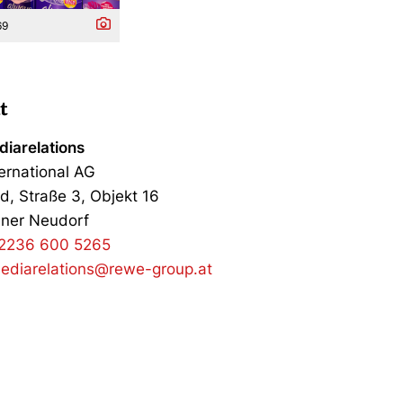
69
t
iarelations
ernational AG
d, Straße 3, Objekt 16
ner Neudorf
2236 600 5265
ediarelations@rewe-group.at