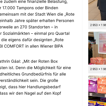
 zudem eine finanzielle Belastung,
r 17.000 Tampons oder Binden
gemeinsam mit der Stadt Wien die „Rote
neinhalb Jahre später erhalten Personen
2 953 x 1 9
erweile an 270 Standorten – in
 Sozialmärkten – einmal pro Quartal
die eigens dafür designten „Rote
BI COMFORT in allen Wiener BIPA
thrin Gáal: „Mit der Roten Box
ten ist. Denn die Möglichkeit für eine
2 953 x 1 9
heitliches Grundbedürfnis für alle
rständlichkeit sein. Die große
zeigt, dass hier Handlungsbedarf
dass wir den Nagel auf den Kopf