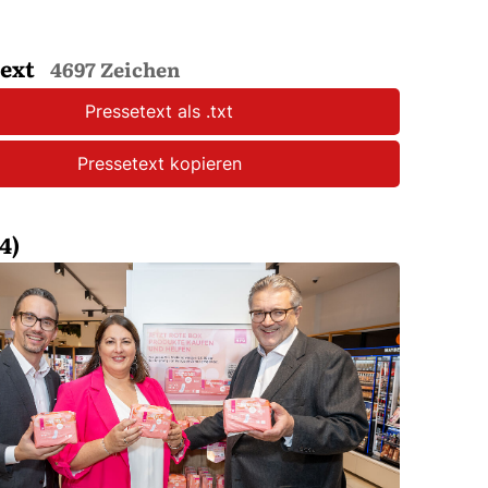
text
4697 Zeichen
Pressetext als .txt
Pressetext kopieren
4)