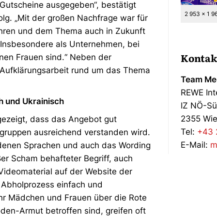
 Gutscheine ausgegeben“, bestätigt
2 953 x 1 9
lg. „Mit der großen Nachfrage war für
rtführen und dem Thema auch in Zukunft
Insbesondere als Unternehmen, bei
Kontak
nnen Frauen sind.“ Neben der
ie Aufklärungsarbeit rund um das Thema
Team Med
REWE Int
ch und Ukrainisch
IZ NÖ-Sü
2355 Wie
 gezeigt, dass das Angebot gut
Tel:
+43 
lgruppen ausreichend verstanden wird.
E-Mail:
m
iedenen Sprachen und auch das Wording
ßer Scham behafteter Begriff, auch
Videomaterial auf der Website der
 Abholprozess einfach und
ehr Mädchen und Frauen über die Rote
den-Armut betroffen sind, greifen oft