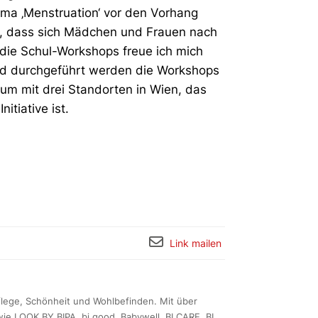
ma ‚Menstruation‘ vor den Vorhang
n, dass sich Mädchen und Frauen nach
die Schul-Workshops freue ich mich
nd durchgeführt werden die Workshops
m mit drei Standorten in Wien, das
itiative ist.
Link mailen
Pflege, Schönheit und Wohlbefinden. Mit über
ie LOOK BY BIPA, bi good, Babywell, BI CARE, BI