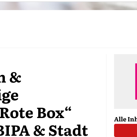
n &
ige
„Rote Box“
Alle In
 BIPA & Stadt