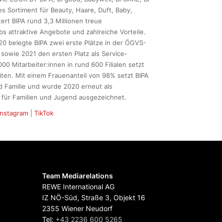
s Sortiment für Beauty, Haare, Duft, Baby,
rt BIPA rund 3,3 Millionen treue
s attraktive Angebote und zahlreiche Vorteile.
020 belegte BIPA zwei erste Plätze in der ÖGVS-
“ sowie 2021 den ersten Platz als Service-
00 Mitarbeiter:innen in rund 600 Filialen setzt
ten. Mit einem Frauenanteil von 98% setzt BIPA
 Familie und wurde 2020 erneut als
 für Familien und Jugend ausgezeichnet.
Instagram
|
TikTok
Team Mediarelations
REWE International AG
IZ NÖ-Süd, Straße 3, Objekt 16
2355 Wiener Neudorf
Tel:
+43 2236 600 5265