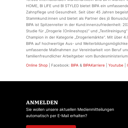
HOME, BI LIFE und BI STYLED bietet BIPA ein umfassende
Zahnpflege und Gesundheit. Seit über 45 Jahren begeiste
Stammkund:innen und bietet als Partner des jö Bonusclub
BIPA ist Spitzenreiter in der Kund:innenzufriedenheit: 2
Studie für „Drogerie (Onlineshops)“ und „Textilreinigung
Champion in der Kategorie „Drogeriemärkte“. Mit über 4.0
BIPA auf hochwertige Aus- und Weiterbildungsmöglichkei
umfassende Maßnahmen zur Vereinbarkeit von Beruf und
familienfreundlicher Arbeitgeber vom Bundesministerium
Online Shop
| Facebook:
BIPA
&
BIPAKarriere
|
Youtube
|
ANMELDEN
Sie wollen unsere aktuellen Medienmitteilungen
automatisch per E-Mail erhalten?