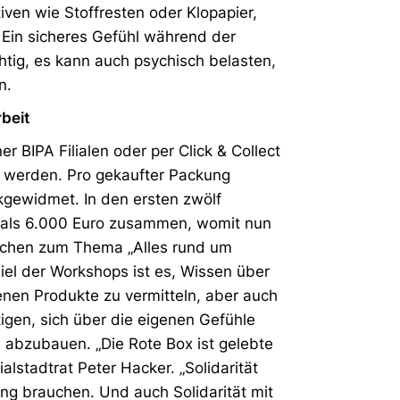
iven wie Stoffresten oder Klopapier,
 Ein sicheres Gefühl während der
chtig, es kann auch psychisch belasten,
n.
rbeit
 BIPA Filialen oder per Click & Collect
n werden. Pro gekaufter Packung
kgewidmet. In den ersten zwölf
 als 6.000 Euro zusammen, womit nun
dchen zum Thema „Alles rund um
el der Workshops ist es, Wissen über
nen Produkte zu vermitteln, aber auch
en, sich über die eigenen Gefühle
abzubauen. „Die Rote Box ist gelebte
ialstadtrat Peter Hacker. „Solidarität
ng brauchen. Und auch Solidarität mit