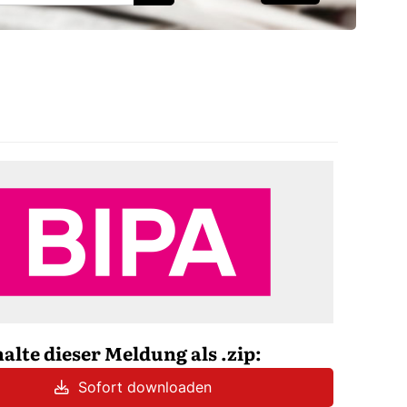
halte dieser Meldung als .zip:
Sofort downloaden