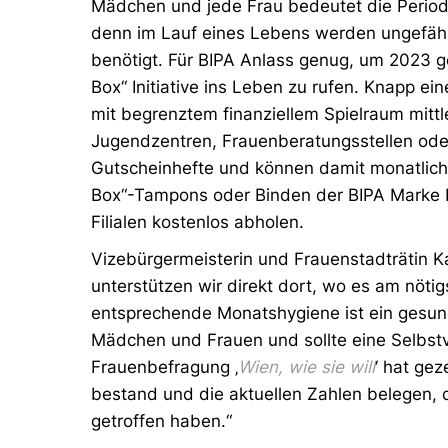
Mädchen und jede Frau bedeutet die Periode
denn im Lauf eines Lebens werden ungefäh
benötigt. Für BIPA Anlass genug, um 2023 
Box“ Initiative ins Leben zu rufen. Knapp ei
mit begrenztem finanziellem Spielraum mittl
Jugendzentren, Frauenberatungsstellen oder
Gutscheinhefte und können damit monatlich 
Box“-Tampons oder Binden der BIPA Marke 
Filialen kostenlos abholen.
Vizebürgermeisterin und Frauenstadträtin Ka
unterstützen wir direkt dort, wo es am nötigs
entsprechende Monatshygiene ist ein gesund
Mädchen und Frauen und sollte eine Selbstve
Frauenbefragung ‚
Wien, wie sie will
‘ hat ge
bestand und die aktuellen Zahlen belegen, 
getroffen haben.“