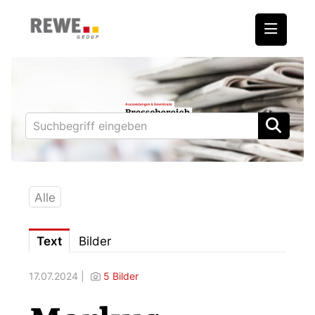
Medienmitteilungen
REWE International AG
BILLA
PENNY
BIPA
Alle
ADEG
Text
Bilder
Downloads
17.07.2024 |
5 Bilder
Fotos – Vorstand
Kontakt