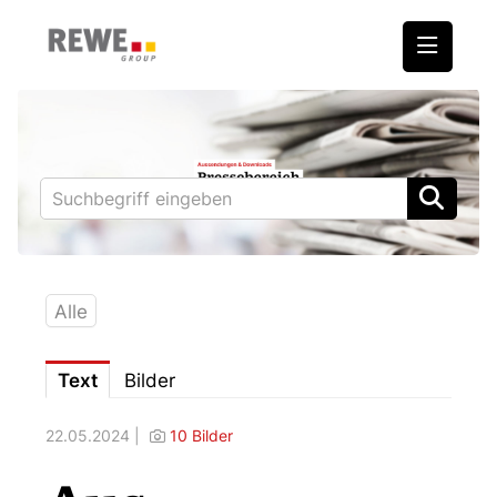
Medienmitteilungen
REWE International AG
BILLA
PENNY
BIPA
Alle
ADEG
Text
Bilder
Downloads
22.05.2024 |
10 Bilder
Fotos – Vorstand
Kontakt