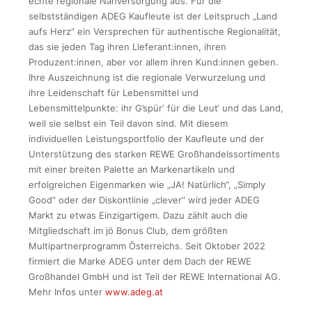
echte regionale Nahversorgung aus. Für die
selbstständigen ADEG Kaufleute ist der Leitspruch „Land
aufs Herz“ ein Versprechen für authentische Regionalität,
das sie jeden Tag ihren Lieferant:innen, ihren
Produzent:innen, aber vor allem ihren Kund:innen geben.
Ihre Auszeichnung ist die regionale Verwurzelung und
ihre Leidenschaft für Lebensmittel und
Lebensmittelpunkte: ihr G’spür‘ für die Leut‘ und das Land,
weil sie selbst ein Teil davon sind. Mit diesem
individuellen Leistungsportfolio der Kaufleute und der
Unterstützung des starken REWE Großhandelssortiments
mit einer breiten Palette an Markenartikeln und
erfolgreichen Eigenmarken wie „JA! Natürlich“, „Simply
Good“ oder der Diskontlinie „clever“ wird jeder ADEG
Markt zu etwas Einzigartigem. Dazu zählt auch die
Mitgliedschaft im jö Bonus Club, dem größten
Multipartnerprogramm Österreichs. Seit Oktober 2022
firmiert die Marke ADEG unter dem Dach der REWE
Großhandel GmbH und ist Teil der REWE International AG.
Mehr Infos unter
www.adeg.at