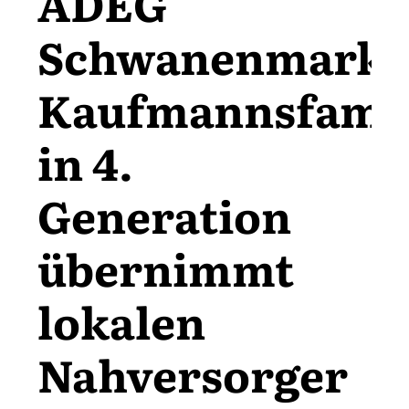
ADEG
Schwanenmarkt
Kaufmannsfamil
in 4.
Generation
übernimmt
lokalen
Nahversorger