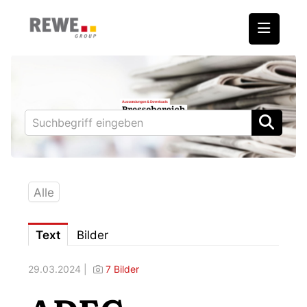
Medienmitteilungen
REWE International AG
BILLA
PENNY
BIPA
Alle
ADEG
Text
Bilder
Downloads
29.03.2024 |
7 Bilder
Fotos – Vorstand
Kontakt