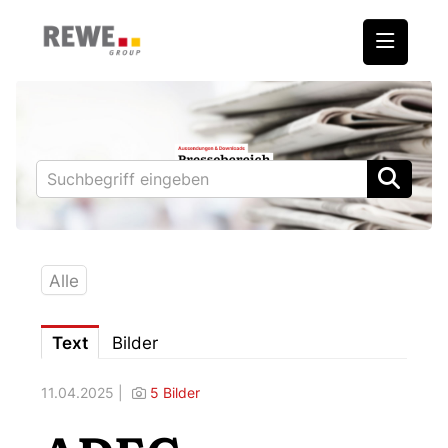
Medienmitteilungen
REWE International AG
BILLA
PENNY
BIPA
Alle
ADEG
Text
Bilder
Downloads
11.04.2025 |
5 Bilder
Fotos – Vorstand
Kontakt