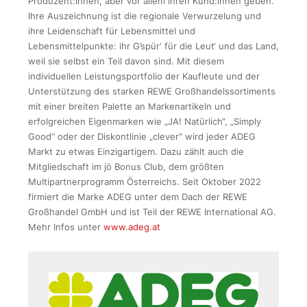
Produzent:innen, aber vor allem ihren Kund:innen geben.
Ihre Auszeichnung ist die regionale Verwurzelung und
ihre Leidenschaft für Lebensmittel und
Lebensmittelpunkte: ihr G’spür‘ für die Leut‘ und das Land,
weil sie selbst ein Teil davon sind. Mit diesem
individuellen Leistungsportfolio der Kaufleute und der
Unterstützung des starken REWE Großhandelssortiments
mit einer breiten Palette an Markenartikeln und
erfolgreichen Eigenmarken wie „JA! Natürlich“, „Simply
Good“ oder der Diskontlinie „clever“ wird jeder ADEG
Markt zu etwas Einzigartigem. Dazu zählt auch die
Mitgliedschaft im jö Bonus Club, dem größten
Multipartnerprogramm Österreichs. Seit Oktober 2022
firmiert die Marke ADEG unter dem Dach der REWE
Großhandel GmbH und ist Teil der REWE International AG.
Mehr Infos unter
www.adeg.at