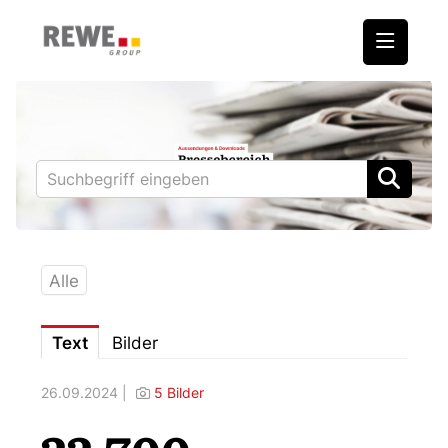
Medienmitteilungen
REWE International AG
BILLA
PENNY
BIPA
Alle
ADEG
Text
Bilder
Downloads
26.09.2024 |
5 Bilder
Fotos – Vorstand
Kontakt