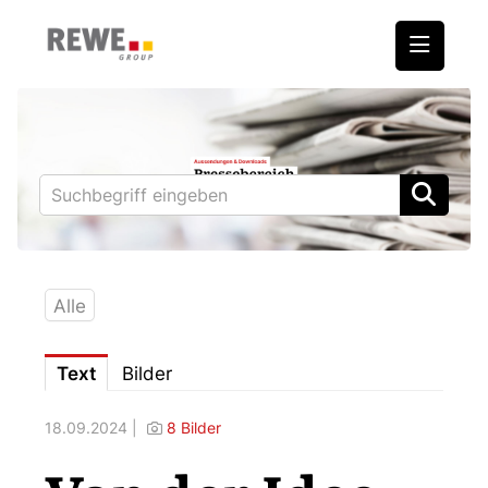
Medienmitteilungen
REWE International AG
BILLA
PENNY
BIPA
Alle
ADEG
Text
Bilder
Downloads
18.09.2024 |
8 Bilder
Fotos – Vorstand
Kontakt