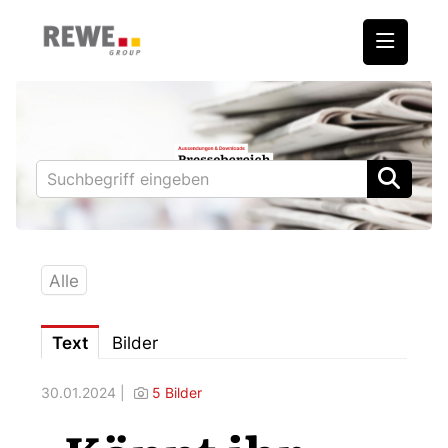
Medienmitteilungen
REWE International AG
BILLA
PENNY
BIPA
Alle
ADEG
Text
Bilder
Downloads
30.01.2024 |
5 Bilder
Fotos – Vorstand
Kontakt