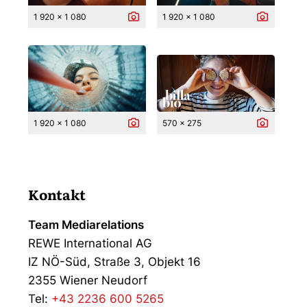
1 920 x 1 080
1 920 x 1 080
1 920 x 1 080
570 x 275
Kontakt
Team Mediarelations
REWE International AG
IZ NÖ-Süd, Straße 3, Objekt 16
2355 Wiener Neudorf
Tel:
+43 2236 600 5265