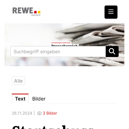
Medienmitteilungen
REWE International AG
BILLA
PENNY
BIPA
Alle
ADEG
Text
Bilder
Downloads
26.11.2024 |
3 Bilder
Fotos – Vorstand
Kontakt