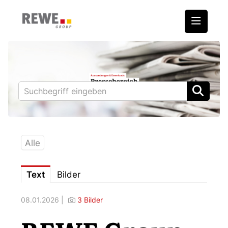
Medienmitteilungen
REWE International AG
BILLA
PENNY
BIPA
Alle
ADEG
Text
Bilder
Downloads
08.01.2026 |
3 Bilder
Fotos – Vorstand
Kontakt