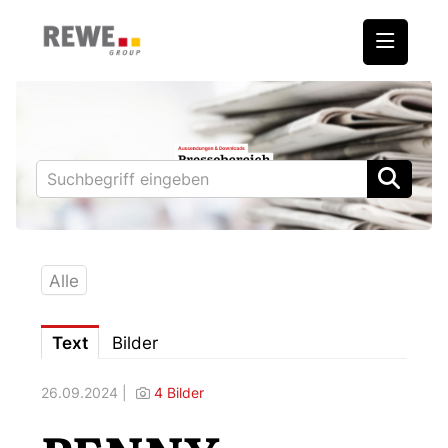
Medienmitteilungen
REWE International AG
BILLA
PENNY
BIPA
Alle
ADEG
Text
Bilder
Downloads
26.09.2024 |
4 Bilder
Fotos – Vorstand
Kontakt