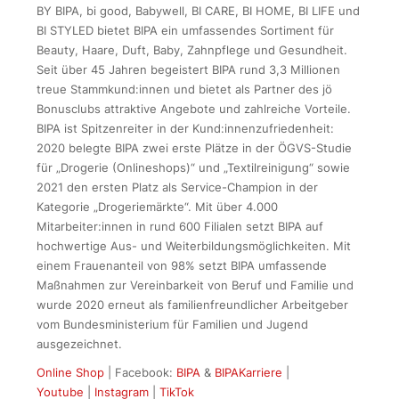
BY BIPA, bi good, Babywell, BI CARE, BI HOME, BI LIFE und
BI STYLED bietet BIPA ein umfassendes Sortiment für
Beauty, Haare, Duft, Baby, Zahnpflege und Gesundheit.
Seit über 45 Jahren begeistert BIPA rund 3,3 Millionen
treue Stammkund:innen und bietet als Partner des jö
Bonusclubs attraktive Angebote und zahlreiche Vorteile.
BIPA ist Spitzenreiter in der Kund:innenzufriedenheit:
2020 belegte BIPA zwei erste Plätze in der ÖGVS-Studie
für „Drogerie (Onlineshops)“ und „Textilreinigung“ sowie
2021 den ersten Platz als Service-Champion in der
Kategorie „Drogeriemärkte“. Mit über 4.000
Mitarbeiter:innen in rund 600 Filialen setzt BIPA auf
hochwertige Aus- und Weiterbildungsmöglichkeiten. Mit
einem Frauenanteil von 98% setzt BIPA umfassende
Maßnahmen zur Vereinbarkeit von Beruf und Familie und
wurde 2020 erneut als familienfreundlicher Arbeitgeber
vom Bundesministerium für Familien und Jugend
ausgezeichnet.
Online Shop
| Facebook:
BIPA
&
BIPAKarriere
|
Youtube
|
Instagram
|
TikTok