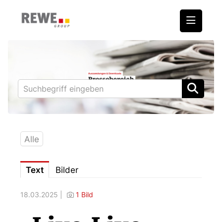
Medienmitteilungen
REWE International AG
BILLA
PENNY
BIPA
Alle
ADEG
Text
Bilder
Downloads
18.03.2025 |
1 Bild
Fotos – Vorstand
Kontakt