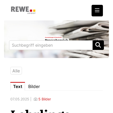
Medienmitteilungen
REWE International AG
BILLA
PENNY
BIPA
Alle
ADEG
Text
Bilder
Downloads
07.05.2025 |
5 Bilder
Fotos – Vorstand
Kontakt