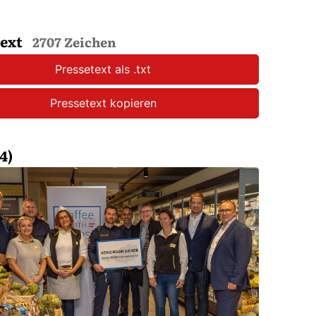
text
2707 Zeichen
Pressetext als .txt
Pressetext kopieren
4)