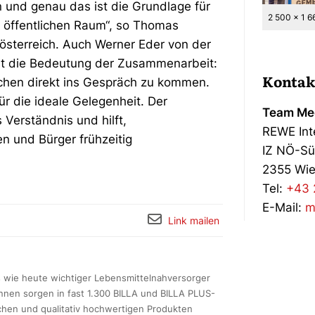
n und genau das ist die Grundlage für
2 500 x 1 6
m öffentlichen Raum“, so Thomas
rösterreich. Auch Werner Eder von der
ont die Bedeutung der Zusammenarbeit:
Kontak
nschen direkt ins Gespräch zu kommen.
r die ideale Gelegenheit. Der
Team Med
 Verständnis und hilft,
REWE Int
en und Bürger frühzeitig
IZ NÖ-Sü
2355 Wie
Tel:
+43 
E-Mail:
m
Link mailen
ls wie heute wichtiger Lebensmittelnahversorger
innen sorgen in fast 1.300 BILLA und BILLA PLUS-
schen und qualitativ hochwertigen Produkten