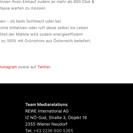
können ihren Einkauf zudem an mehr als 600 Click &
 Kassa warten zu müssen.
en – ob beim Sortiment oder bei
che Initiativen oder ruft diese selbst ins Leben
ßteil der Märkte wird zudem energieeffizient
zu 100% mit Grünstrom aus Österreich beliefert.
Instagram
sowie auf
Twitter
.
Team Mediarelations
REWE International AG
IZ NÖ-Süd, Straße 3, Objekt 16
2355 Wiener Neudorf
Tel:
+43 2236 600 5265