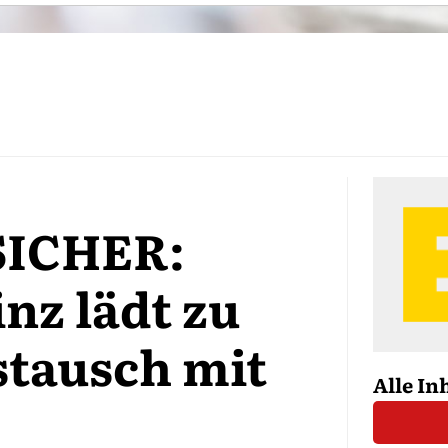
ICHER:
nz lädt zu
stausch mit
Alle In