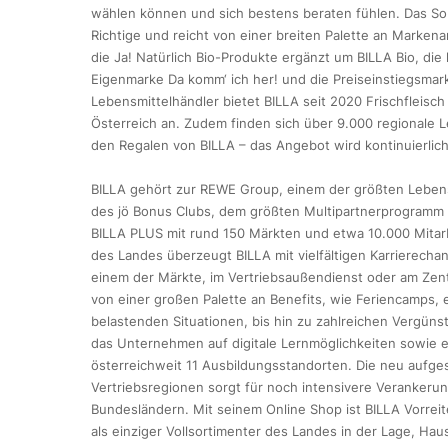
wählen können und sich bestens beraten fühlen. Das Sor
Richtige und reicht von einer breiten Palette an Markena
die Ja! Natürlich Bio-Produkte ergänzt um BILLA Bio, di
Eigenmarke Da komm‘ ich her! und die Preiseinstiegsmark
Lebensmittelhändler bietet BILLA seit 2020 Frischfleisc
Österreich an. Zudem finden sich über 9.000 regionale L
den Regalen von BILLA – das Angebot wird kontinuierlic
BILLA gehört zur REWE Group, einem der größten Lebensm
des jö Bonus Clubs, dem größten Multipartnerprogramm Ös
BILLA PLUS mit rund 150 Märkten und etwa 10.000 Mitarb
des Landes überzeugt BILLA mit vielfältigen Karrierecha
einem der Märkte, im Vertriebsaußendienst oder am Zentr
von einer großen Palette an Benefits, wie Feriencamps
belastenden Situationen, bis hin zu zahlreichen Vergün
das Unternehmen auf digitale Lernmöglichkeiten sowie e
österreichweit 11 Ausbildungsstandorten. Die neu aufgest
Vertriebsregionen sorgt für noch intensivere Verankeru
Bundesländern. Mit seinem Online Shop ist BILLA Vorrei
als einziger Vollsortimenter des Landes in der Lage, Hau