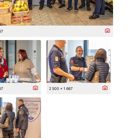
67
67
2 500 x 1 667