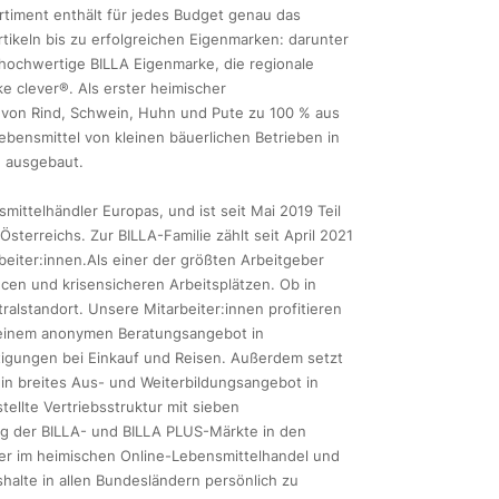
timent enthält für jedes Budget genau das
rtikeln bis zu erfolgreichen Eigenmarken: darunter
e hochwertige BILLA Eigenmarke, die regionale
e clever®. Als erster heimischer
h von Rind, Schwein, Huhn und Pute zu 100 % aus
ebensmittel von kleinen bäuerlichen Betrieben in
h ausgebaut.
ittelhändler Europas, und ist seit Mai 2019 Teil
terreichs. Zur BILLA-Familie zählt seit April 2021
eiter:innen.Als einer der größten Arbeitgeber
ncen und krisensicheren Arbeitsplätzen. Ob in
alstandort. Unsere Mitarbeiter:innen profitieren
, einem anonymen Beratungsangebot in
stigungen bei Einkauf und Reisen. Außerdem setzt
in breites Aus- und Weiterbildungsangebot in
ellte Vertriebsstruktur mit sieben
ng der BILLA- und BILLA PLUS-Märkte in den
ter im heimischen Online-Lebensmittelhandel und
shalte in allen Bundesländern persönlich zu