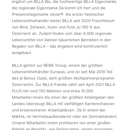
ergänzt um BILLA Bio, die hochwertige BILLA Eigenmarke,
die regionale Eigenmarke Da komm‘ ich her! und die
Preiseinstiegsmarke clever®. Als erster heimischer
Lebensmittelhändler bietet BILLA seit 2020 Frischfleisch
von Rind, Schwein, Huhn und Pute zu 100 % aus
Österreich an. Zudem finden sich über 9.000 regionale
Lebensmittel von kleinen bäuerlichen Betrieben in den
Regalen von BILLA – das Angebot wird kontinuierlich
ausgebaut.
BILLA gehört zur REWE Group, einem der größten
Lebensmittelhändler Europas, und ist seit Mai 2019 Teil
des jö Bonus Clubs, dem größten Multipartnerprogramm
Österreichs. Zur BILLA-Familie zählt seit April 2021 BILLA
PLUS mit rund 150 Märkten und etwa 10.000
Mitarbeiter:innen.Als einer der größten Arbeitgeber des
Landes überzeugt BILLA mit vielfältigen Karrierechancen
und krisensicheren Arbeitsplätzen. Ob in einem der
Märkte, im Vertriebsaußendienst oder am Zentralstandort.
Unsere Mitarbeiter:innen profitieren von einer großen
Palette an Benefits, wie Feriencamps, einem anonymen