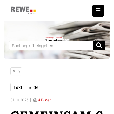
Medienmitteilungen
REWE International AG
BILLA
PENNY
BIPA
Alle
ADEG
Text
Bilder
Downloads
31.10.2025 |
4 Bilder
Fotos – Vorstand
Kontakt