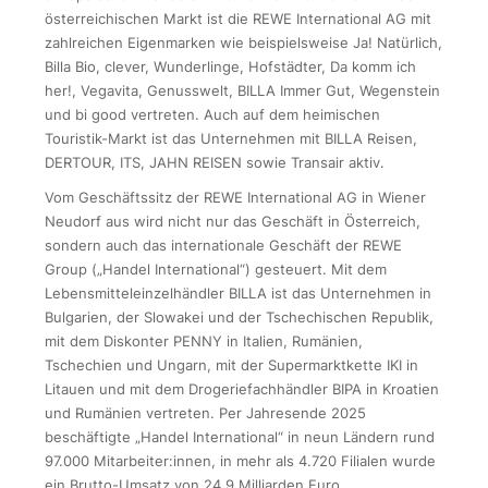
österreichischen Markt ist die REWE International AG mit
zahlreichen Eigenmarken wie beispielsweise Ja! Natürlich,
Billa Bio, clever, Wunderlinge, Hofstädter, Da komm ich
her!, Vegavita, Genusswelt, BILLA Immer Gut, Wegenstein
und bi good vertreten. Auch auf dem heimischen
Touristik-Markt ist das Unternehmen mit BILLA Reisen,
DERTOUR, ITS, JAHN REISEN sowie Transair aktiv.
Vom Geschäftssitz der REWE International AG in Wiener
Neudorf aus wird nicht nur das Geschäft in Österreich,
sondern auch das internationale Geschäft der REWE
Group („Handel International“) gesteuert. Mit dem
Lebensmitteleinzelhändler BILLA ist das Unternehmen in
Bulgarien, der Slowakei und der Tschechischen Republik,
mit dem Diskonter PENNY in Italien, Rumänien,
Tschechien und Ungarn, mit der Supermarktkette IKI in
Litauen und mit dem Drogeriefachhändler BIPA in Kroatien
und Rumänien vertreten. Per Jahresende 2025
beschäftigte „Handel International“ in neun Ländern rund
97.000 Mitarbeiter:innen, in mehr als 4.720 Filialen wurde
ein Brutto-Umsatz von 24,9 Milliarden Euro