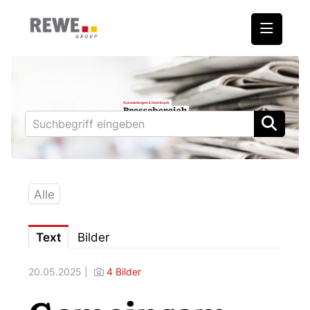
Medienmitteilungen
REWE International AG
BILLA
PENNY
BIPA
Alle
ADEG
Text
Bilder
Downloads
20.05.2025 |
4 Bilder
Fotos – Vorstand
Kontakt