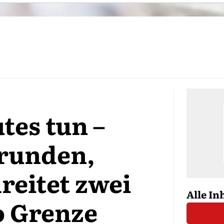
es tun –
frunden,
hreitet zwei
Alle In
o Grenze