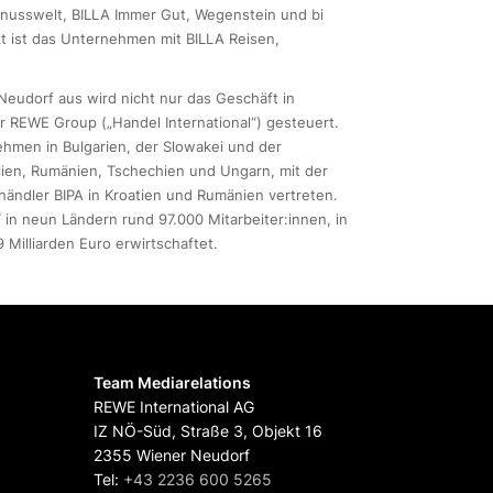
enusswelt, BILLA Immer Gut, Wegenstein und bi
t ist das Unternehmen mit BILLA Reisen,
Neudorf aus wird nicht nur das Geschäft in
r REWE Group („Handel International“) gesteuert.
ehmen in Bulgarien, der Slowakei und der
lien, Rumänien, Tschechien und Ungarn, mit der
händler BIPA in Kroatien und Rumänien vertreten.
 in neun Ländern rund 97.000 Mitarbeiter:innen, in
 Milliarden Euro erwirtschaftet.
Team Mediarelations
REWE International AG
IZ NÖ-Süd, Straße 3, Objekt 16
2355 Wiener Neudorf
Tel:
+43 2236 600 5265