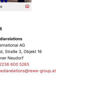
69
t
iarelations
ernational AG
d, Straße 3, Objekt 16
ner Neudorf
2236 600 5265
ediarelations@rewe-group.at