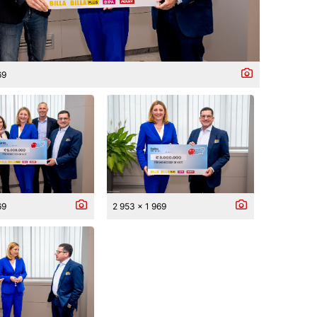
69
69
2 953 x 1 969