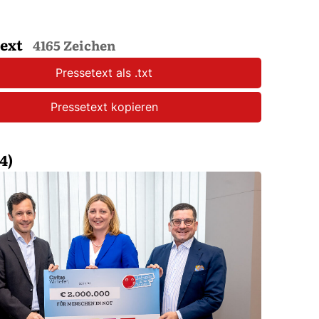
text
4165 Zeichen
Pressetext als .txt
Pressetext kopieren
4)