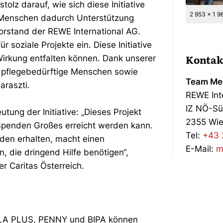
tolz darauf, wie sich diese Initiative
2 953 x 1 9
e Menschen dadurch Unterstützung
Vorstand der REWE International AG.
 soziale Projekte ein. Diese Initiative
Kontak
Wirkung entfalten können. Dank unserer
, pflegebedürftige Menschen sowie
Team Med
araszti.
REWE Int
IZ NÖ-Sü
tung der Initiative: „Dieses Projekt
2355 Wie
e Spenden Großes erreicht werden kann.
Tel:
+43 
nden erhalten, macht einen
E-Mail:
m
, die dringend Hilfe benötigen“,
r Caritas Österreich.
BILLA PLUS, PENNY und BIPA können