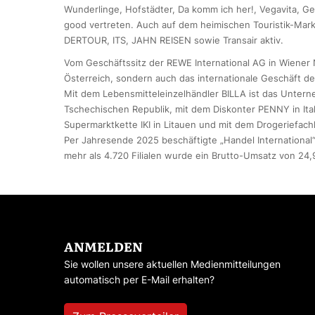
Wunderlinge, Hofstädter, Da komm ich her!, Vegavita, G
good vertreten. Auch auf dem heimischen Touristik-Mark
DERTOUR, ITS, JAHN REISEN sowie Transair aktiv.
Vom Geschäftssitz der REWE International AG in Wiener 
Österreich, sondern auch das internationale Geschäft de
Mit dem Lebensmitteleinzelhändler BILLA ist das Untern
Tschechischen Republik, mit dem Diskonter PENNY in Ita
Supermarktkette IKI in Litauen und mit dem Drogeriefach
Per Jahresende 2025 beschäftigte „Handel International“
mehr als 4.720 Filialen wurde ein Brutto-Umsatz von 24,9
ANMELDEN
Sie wollen unsere aktuellen Medienmitteilungen
automatisch per E-Mail erhalten?