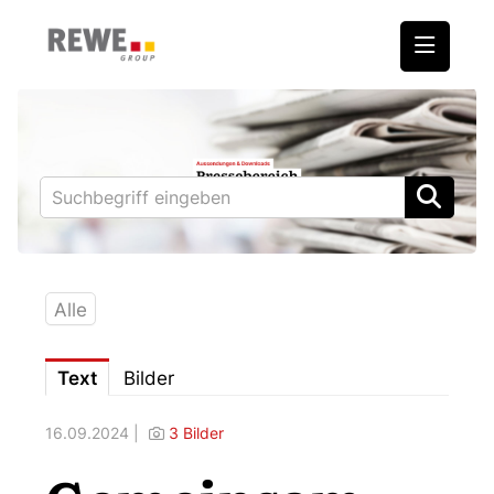
Medienmitteilungen
REWE International AG
BILLA
PENNY
BIPA
Alle
ADEG
Text
Bilder
Downloads
16.09.2024 |
3 Bilder
Fotos – Vorstand
Kontakt