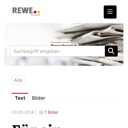
Medienmitteilungen
REWE International AG
BILLA
PENNY
BIPA
Alle
ADEG
Text
Bilder
Downloads
03.05.2024 |
7 Bilder
Fotos – Vorstand
Kontakt