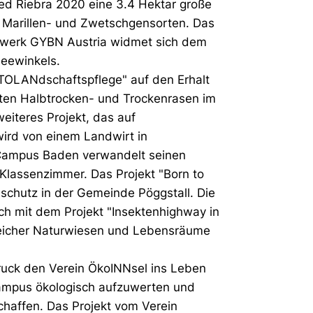
ied Riebra 2020 eine 3.4 Hektar große
, Marillen- und Zwetschgensorten. Das
tzwerk GYBN Austria widmet sich dem
Seewinkels.
ORTOLANdschaftspflege" auf den Erhalt
rten Halbtrocken- und Trockenrasen im
weiteres Projekt, das auf
wird von einem Landwirt in
Campus Baden verwandelt seinen
 Klassenzimmer. Das Projekt "Born to
sschutz in der Gemeinde Pöggstall. Die
ch mit dem Projekt "Insektenhighway in
nreicher Naturwiesen und Lebensräume
bruck den Verein ÖkoINNsel ins Leben
ampus ökologisch aufzuwerten und
chaffen. Das Projekt vom Verein