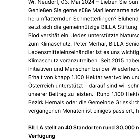
Wr. Neudorf, 03. Mai 2024 – Lieben Sie bun
Genießen Sie gerne süße Marillenmarmelade
herumflatternden Schmetterlingen? Blühende
setzt sich die gemeinnützige BILLA Stiftung
Biodiversität ein. Jedes unterstützte Natursc
zum Klimaschutz. Peter Merhar, BILLA Senio
Lebensmitteleinzelhändler ist es uns wicht
Klimaschutz voranzutreiben. Seit 2015 haben
Initiativen und Menschen bei der Wiederher
Erhalt von knapp 1.100 Hektar wertvollen u
Österreich unterstützt – darauf sind wir seh
unserer Beitrag zu leisten.“ Rund 1.100 Hekt
Bezirk Hernals oder die Gemeinde Grieskirc
vergangenen Monaten ist einiges passiert, h
BILLA stellt an 40 Standorten rund 30.000 
Verfügung