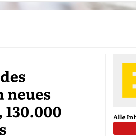
ndes
n neues
 130.000
Alle In
s