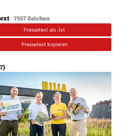
text
7557 Zeichen
Pressetext als .txt
Pressetext kopieren
7)