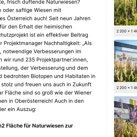
te, frisch duftende Naturwiesen?
 oder saftige Wiesen mit
s Österreich auch! Seit neun Jahren
 für den Erhalt der heimischen
2 200 x 1 
hutzprojekt ist ein effektiver Beitrag
r Projektmanager Nachhaltigkeit: „Als
ig, notwendige Verbesserungen im
 wir rund 235 Projektpartner:innen,
stellung, der Verbesserung und dem
nd bedrohten Biotopen und Habitaten in
r stolz und freuen uns auch in Zukunft
2 200 x 1 
ar Fläche sind so groß wie der Wiener
hen in Oberösterreich! Auch in den
ier ein Auszug:
m2 Fläche für Naturwiesen zur