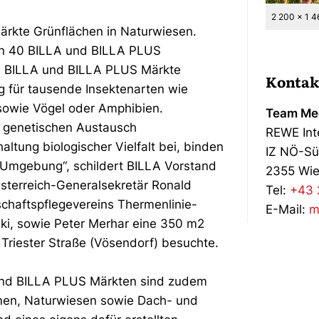
2 200 x 1 
Märkte Grünflächen in Naturwiesen.
an 40 BILLA und BILLA PLUS
e BILLA und BILLA PLUS Märkte
Kontak
 für tausende Insektenarten wie
sowie Vögel oder Amphibien.
Team Med
en genetischen Austausch
REWE Int
altung biologischer Vielfalt bei, binden
IZ NÖ-Sü
 Umgebung“, schildert BILLA Vorstand
2355 Wie
Österreich-Generalsekretär Ronald
Tel:
+43 
chaftspflegevereins Thermenlinie-
E-Mail:
m
i, sowie Peter Merhar eine 350 m2
Triester Straße (Vösendorf) besuchte.
 und BILLA PLUS Märkten sind zudem
en, Naturwiesen sowie Dach- und