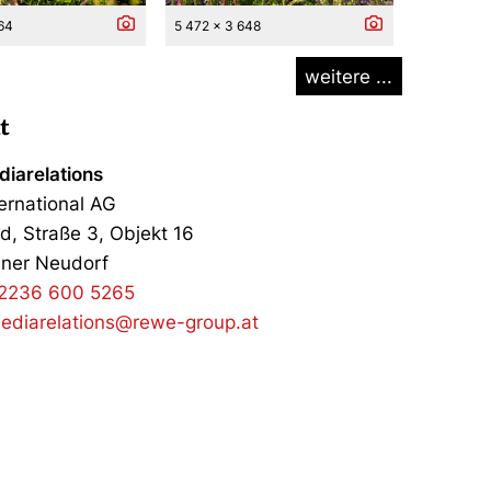
464
5 472 x 3 648
weitere ...
t
iarelations
ernational AG
d, Straße 3, Objekt 16
ner Neudorf
2236 600 5265
ediarelations@rewe-group.at