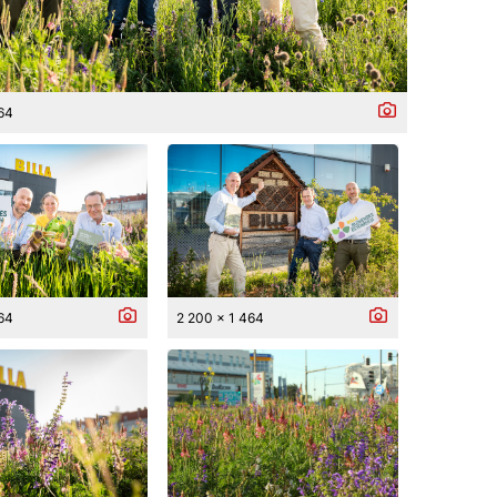
464
464
2 200 x 1 464