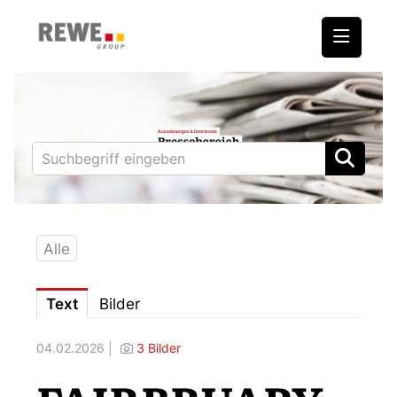
Medienmitteilungen
REWE International AG
BILLA
PENNY
BIPA
Alle
ADEG
Text
Bilder
Downloads
04.02.2026 |
3 Bilder
Fotos – Vorstand
Kontakt