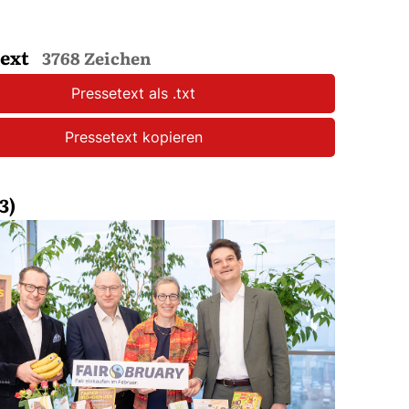
text
3768 Zeichen
Pressetext als .txt
Pressetext kopieren
3)