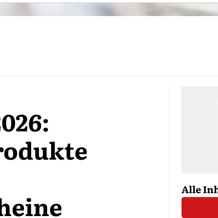
026:
rodukte
Alle In
heine