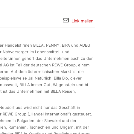
Link mailen
hrer Handelsfirmen BILLA, PENNY, BIPA und ADEG
r Nahversorger im Lebensmittel- und
rbeiter:innen gehört das Unternehmen auch zu den
al AG ist Teil der deutschen REWE Group, einem
rne. Auf dem österreichischen Markt ist die
spielsweise Ja! Natürlich, Billa Bio, clever,
enusswelt, BILLA Immer Gut, Wegenstein und bi
t ist das Unternehmen mit BILLA Reisen,
Neudorf aus wird nicht nur das Geschäft in
r REWE Group („Handel International“) gesteuert.
ehmen in Bulgarien, der Slowakei und der
lien, Rumänien, Tschechien und Ungarn, mit der
händler BIPA in Kroatien und Rumänien vertreten.