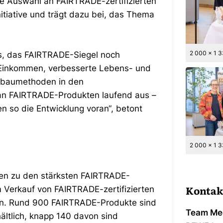
e Auswahl an FAIRTRADE-zertifizierten
nitiative und trägt dazu bei, das Thema
2 000 x 1 
ss, das FAIRTRADE-Siegel noch
e Einkommen, verbesserte Lebens- und
nbaumethoden in den
an FAIRTRADE-Produkten laufend aus –
n so die Entwicklung voran“, betont
2 000 x 1 
men zu den stärksten FAIRTRADE-
Kontak
im Verkauf von FAIRTRADE-zertifizierten
ln. Rund 900 FAIRTRADE-Produkte sind
Team Med
ltlich, knapp 140 davon sind