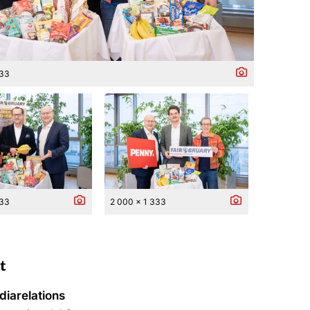
333
333
2 000 x 1 333
t
iarelations