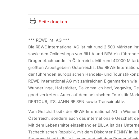
Seite drucken
*** REWE Int. AG ***
Die REWE International AG ist mit rund 2.500 Märkten i
sowie den Onlineshops von BILLA und BIPA ein führende
Drogeriefachhandel in Österreich. Mit rund 47.000 Mita
größten Arbeitgebern Österreichs. Die REWE Internation
der führenden europäischen Handels- und Touristikkonze
REWE International AG mit zahlreichen Eigenmarken wie bei
Wunderlinge, Hofstädter, Da komm ich her!, Vegavita, G
good vertreten. Auch auf dem heimischen Touristik-Mark
DERTOUR, ITS, JAHN REISEN sowie Transair aktiv.
Vom Geschäftssitz der REWE International AG in Wiener 
Österreich, sondern auch das internationale Geschäft de
Mit dem Lebensmitteleinzelhändler BILLA ist das Untern
Tschechischen Republik, mit dem Diskonter PENNY in Ita
Supermarktkette IKI in Litauen und mit dem Drogeriefach