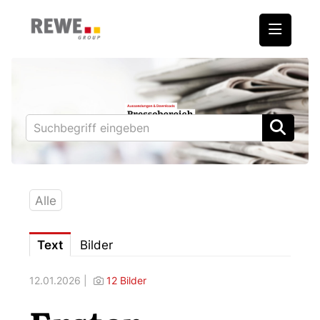
Medienmitteilungen
REWE International AG
BILLA
PENNY
BIPA
Alle
ADEG
Text
Bilder
Downloads
12.01.2026 |
12 Bilder
Fotos – Vorstand
Kontakt