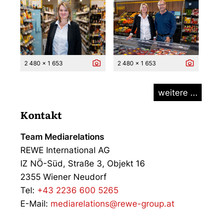
2 480 x 1 653
2 480 x 1 653
weitere ...
Kontakt
Team Mediarelations
REWE International AG
IZ NÖ-Süd, Straße 3, Objekt 16
2355 Wiener Neudorf
Tel:
+43 2236 600 5265
E-Mail:
mediarelations@rewe-group.at