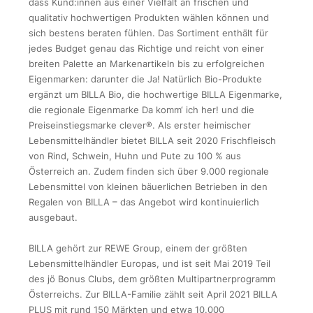
dass Kund:innen aus einer Vielfalt an frischen und
qualitativ hochwertigen Produkten wählen können und
sich bestens beraten fühlen. Das Sortiment enthält für
jedes Budget genau das Richtige und reicht von einer
breiten Palette an Markenartikeln bis zu erfolgreichen
Eigenmarken: darunter die Ja! Natürlich Bio-Produkte
ergänzt um BILLA Bio, die hochwertige BILLA Eigenmarke,
die regionale Eigenmarke Da komm‘ ich her! und die
Preiseinstiegsmarke clever®. Als erster heimischer
Lebensmittelhändler bietet BILLA seit 2020 Frischfleisch
von Rind, Schwein, Huhn und Pute zu 100 % aus
Österreich an. Zudem finden sich über 9.000 regionale
Lebensmittel von kleinen bäuerlichen Betrieben in den
Regalen von BILLA – das Angebot wird kontinuierlich
ausgebaut.
BILLA gehört zur REWE Group, einem der größten
Lebensmittelhändler Europas, und ist seit Mai 2019 Teil
des jö Bonus Clubs, dem größten Multipartnerprogramm
Österreichs. Zur BILLA-Familie zählt seit April 2021 BILLA
PLUS mit rund 150 Märkten und etwa 10.000