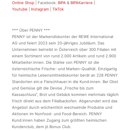
Online Shop
| Facebook:
BIPA
&
BIPAKarriere
|
Youtube
|
Instagram
|
TikTok
*** Über PENNY ***
PENNY ist der Markendiskonter der REWE International
AG und feiert 2023 sein 20-jähriges Jubiläum. Das
Unternehmen betreibt in Österreich über 300 Filialen mit
einem Sortiment von rund 2.000 Artikeln und rund 2.900
Mitarbeiter:innen. Die Stärke von PENNY ist die
österreichische Frische- und Marken-Qualität. Einzigartig
für heimische Lebensmitteldiskonter berät an 228 PENNY
Standorten ein:e Fleischhauer:in die Kund:innen. Bei Obst
und Gemüse gilt die Devise „Frische bis zum
Kassaschluss“, Brot und Gebäck kommen mehrmals täglich
frisch direkt aus dem Filialbackofen. Abgerundet wird das
Angebot durch wöchentlich wechselnde Produkte und
Aktionen im Nonfood- und Food-Bereich. PENNY
Kund:innen haben Zugang zum größten heimischen
Kundenclub, dem jö Bonus Club.