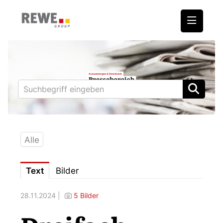
Medienmitteilungen
REWE International AG
BILLA
PENNY
BIPA
Alle
ADEG
Text
Bilder
Downloads
28.11.2024 |
5 Bilder
Fotos – Vorstand
Kontakt