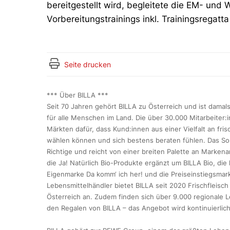
bereitgestellt wird, begleitete die EM- un
Vorbereitungstrainings inkl. Trainingsregatt
Seite drucken
*** Über BILLA ***
Seit 70 Jahren gehört BILLA zu Österreich und ist dama
für alle Menschen im Land. Die über 30.000 Mitarbeiter:
Märkten dafür, dass Kund:innen aus einer Vielfalt an fri
wählen können und sich bestens beraten fühlen. Das Sor
Richtige und reicht von einer breiten Palette an Markena
die Ja! Natürlich Bio-Produkte ergänzt um BILLA Bio, di
Eigenmarke Da komm‘ ich her! und die Preiseinstiegsmark
Lebensmittelhändler bietet BILLA seit 2020 Frischfleisc
Österreich an. Zudem finden sich über 9.000 regionale L
den Regalen von BILLA – das Angebot wird kontinuierlic