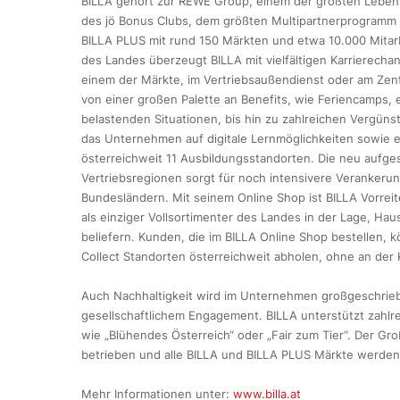
BILLA gehört zur REWE Group, einem der größten Lebensm
des jö Bonus Clubs, dem größten Multipartnerprogramm Ös
BILLA PLUS mit rund 150 Märkten und etwa 10.000 Mitarb
des Landes überzeugt BILLA mit vielfältigen Karrierecha
einem der Märkte, im Vertriebsaußendienst oder am Zentr
von einer großen Palette an Benefits, wie Feriencamps
belastenden Situationen, bis hin zu zahlreichen Vergün
das Unternehmen auf digitale Lernmöglichkeiten sowie e
österreichweit 11 Ausbildungsstandorten. Die neu aufgest
Vertriebsregionen sorgt für noch intensivere Verankeru
Bundesländern. Mit seinem Online Shop ist BILLA Vorrei
als einziger Vollsortimenter des Landes in der Lage, Hau
beliefern. Kunden, die im BILLA Online Shop bestellen, 
Collect Standorten österreichweit abholen, ohne an der
Auch Nachhaltigkeit wird im Unternehmen großgeschrieb
gesellschaftlichem Engagement. BILLA unterstützt zahlrei
wie „Blühendes Österreich“ oder „Fair zum Tier“. Der Gro
betrieben und alle BILLA und BILLA PLUS Märkte werden 
Mehr Informationen unter:
www.billa.at