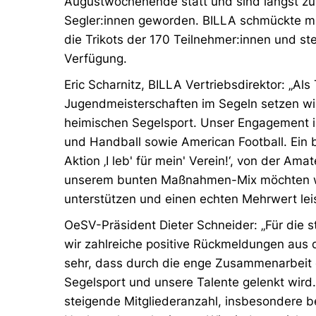
Augustwochenende statt und sind längst zum
Segler:innen geworden. BILLA schmückte mi
die Trikots der 170 Teilnehmer:innen und st
Verfügung.
Eric Scharnitz, BILLA Vertriebsdirektor: „Als
Jugendmeisterschaften im Segeln setzen wir
heimischen Segelsport. Unser Engagement 
und Handball sowie American Football. Ein 
Aktion ‚I leb' für mein' Verein!‘, von der Ama
unserem bunten Maßnahmen-Mix möchten wi
unterstützen und einen echten Mehrwert lei
OeSV-Präsident Dieter Schneider: „Für die 
wir zahlreiche positive Rückmeldungen aus 
sehr, dass durch die enge Zusammenarbeit
Segelsport und unsere Talente gelenkt wird
steigende Mitgliederanzahl, insbesondere b