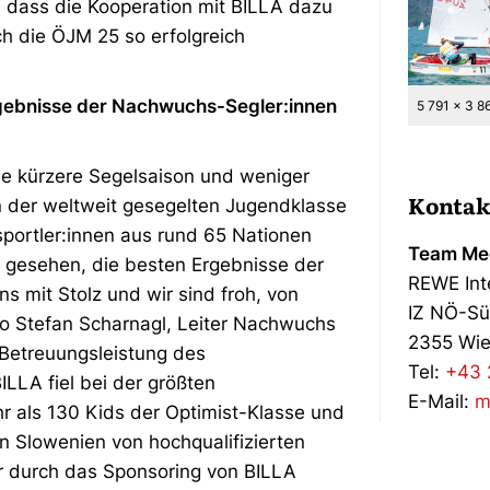
, dass die Kooperation mit BILLA dazu
h die ÖJM 25 so erfolgreich
Ergebnisse der Nachwuchs-Segler:innen
5 791 x 3 8
ine kürzere Segelsaison und weniger
Kontak
 in der weltweit gesegelten Jugendklasse
esportler:innen aus rund 65 Nationen
Team Med
 gesehen, die besten Ergebnisse der
REWE Int
uns mit Stolz und wir sind froh, von
IZ NÖ-Sü
so Stefan Scharnagl, Leiter Nachwuchs
2355 Wie
 Betreuungsleistung des
Tel:
+43 
LLA fiel bei der größten
E-Mail:
m
r als 130 Kids der Optimist-Klasse und
 Slowenien von hochqualifizierten
r durch das Sponsoring von BILLA