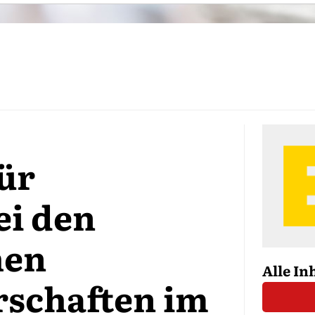
ür
i den
hen
Alle In
schaften im