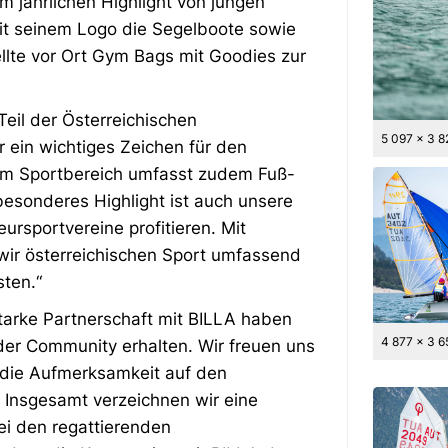
 jährlichen Highlight von jungen
t seinem Logo die Segelboote sowie
ellte vor Ort Gym Bags mit Goodies zur
 Teil der Österreichischen
5 097 x 3 
 ein wichtiges Zeichen für den
im Sportbereich umfasst zudem Fuß-
besonderes Highlight ist auch unsere
teursportvereine profitieren. Mit
r österreichischen Sport umfassend
sten.“
starke Partnerschaft mit BILLA haben
4 877 x 3 6
der Community erhalten. Wir freuen uns
 die Aufmerksamkeit auf den
. Insgesamt verzeichnen wir eine
ei den regattierenden