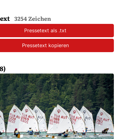
text
3254 Zeichen
Pressetext als .txt
Pressetext kopieren
8)