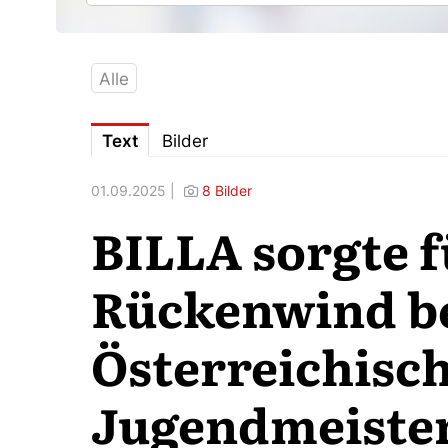
Alle
Text
Bilder
01.09.2025 |
8 Bilder
BILLA sorgte f
Rückenwind be
Österreichisc
Jugendmeister