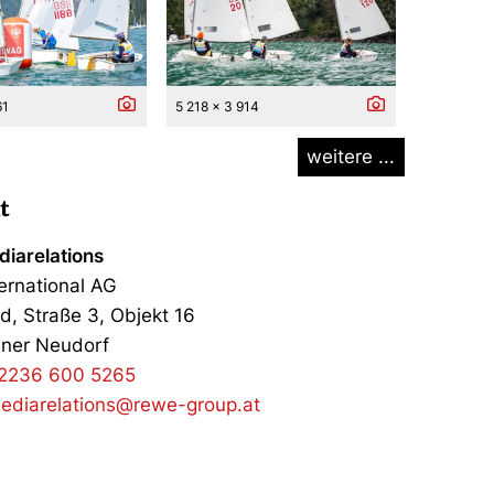
61
5 218 x 3 914
weitere ...
t
iarelations
ernational AG
d, Straße 3, Objekt 16
ner Neudorf
2236 600 5265
ediarelations@rewe-group.at