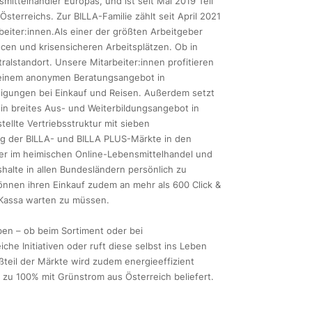
ittelhändler Europas, und ist seit Mai 2019 Teil
terreichs. Zur BILLA-Familie zählt seit April 2021
eiter:innen.Als einer der größten Arbeitgeber
ncen und krisensicheren Arbeitsplätzen. Ob in
alstandort. Unsere Mitarbeiter:innen profitieren
, einem anonymen Beratungsangebot in
stigungen bei Einkauf und Reisen. Außerdem setzt
in breites Aus- und Weiterbildungsangebot in
ellte Vertriebsstruktur mit sieben
ng der BILLA- und BILLA PLUS-Märkte in den
ter im heimischen Online-Lebensmittelhandel und
shalte in allen Bundesländern persönlich zu
können ihren Einkauf zudem an mehr als 600 Click &
 Kassa warten zu müssen.
en – ob beim Sortiment oder bei
che Initiativen oder ruft diese selbst ins Leben
ßteil der Märkte wird zudem energieeffizient
zu 100% mit Grünstrom aus Österreich beliefert.