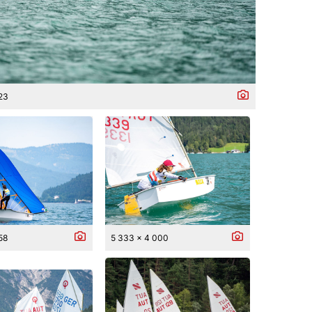
823
58
5 333 x 4 000