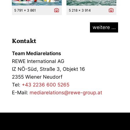
5 791 x 3 861
5 218 x 3 914
weitere ...
Kontakt
Team Mediarelations
REWE International AG
IZ NÖ-Süd, Straße 3, Objekt 16
2355 Wiener Neudorf
Tel:
+43 2236 600 5265
E-Mail:
mediarelations@rewe-group.at