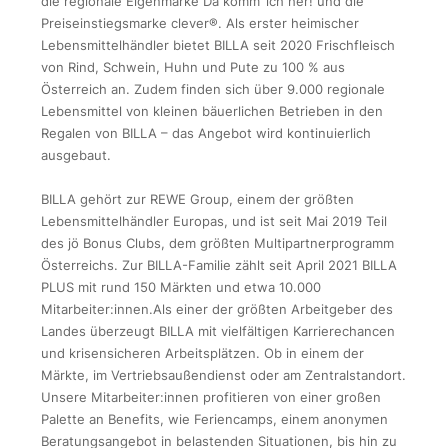
die regionale Eigenmarke Da komm‘ ich her! und die
Preiseinstiegsmarke clever®. Als erster heimischer
Lebensmittelhändler bietet BILLA seit 2020 Frischfleisch
von Rind, Schwein, Huhn und Pute zu 100 % aus
Österreich an. Zudem finden sich über 9.000 regionale
Lebensmittel von kleinen bäuerlichen Betrieben in den
Regalen von BILLA – das Angebot wird kontinuierlich
ausgebaut.
BILLA gehört zur REWE Group, einem der größten
Lebensmittelhändler Europas, und ist seit Mai 2019 Teil
des jö Bonus Clubs, dem größten Multipartnerprogramm
Österreichs. Zur BILLA-Familie zählt seit April 2021 BILLA
PLUS mit rund 150 Märkten und etwa 10.000
Mitarbeiter:innen.Als einer der größten Arbeitgeber des
Landes überzeugt BILLA mit vielfältigen Karrierechancen
und krisensicheren Arbeitsplätzen. Ob in einem der
Märkte, im Vertriebsaußendienst oder am Zentralstandort.
Unsere Mitarbeiter:innen profitieren von einer großen
Palette an Benefits, wie Feriencamps, einem anonymen
Beratungsangebot in belastenden Situationen, bis hin zu