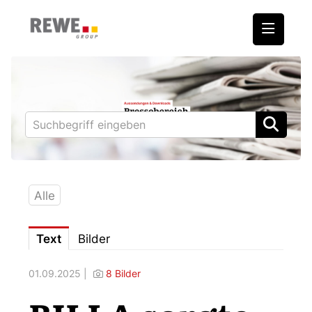
Medienmitteilungen
REWE International AG
BILLA
PENNY
BIPA
Alle
ADEG
Text
Bilder
Downloads
01.09.2025 |
8 Bilder
Fotos – Vorstand
Kontakt