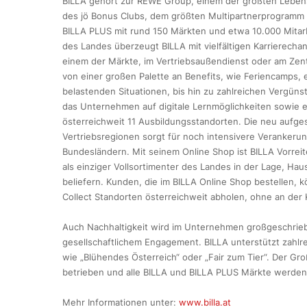
BILLA gehört zur REWE Group, einem der größten Lebensm
des jö Bonus Clubs, dem größten Multipartnerprogramm Ös
BILLA PLUS mit rund 150 Märkten und etwa 10.000 Mitarb
des Landes überzeugt BILLA mit vielfältigen Karrierecha
einem der Märkte, im Vertriebsaußendienst oder am Zentr
von einer großen Palette an Benefits, wie Feriencamps
belastenden Situationen, bis hin zu zahlreichen Vergün
das Unternehmen auf digitale Lernmöglichkeiten sowie e
österreichweit 11 Ausbildungsstandorten. Die neu aufgest
Vertriebsregionen sorgt für noch intensivere Verankeru
Bundesländern. Mit seinem Online Shop ist BILLA Vorrei
als einziger Vollsortimenter des Landes in der Lage, Hau
beliefern. Kunden, die im BILLA Online Shop bestellen, 
Collect Standorten österreichweit abholen, ohne an der
Auch Nachhaltigkeit wird im Unternehmen großgeschrieb
gesellschaftlichem Engagement. BILLA unterstützt zahlrei
wie „Blühendes Österreich“ oder „Fair zum Tier“. Der Gro
betrieben und alle BILLA und BILLA PLUS Märkte werden 
Mehr Informationen unter:
www.billa.at