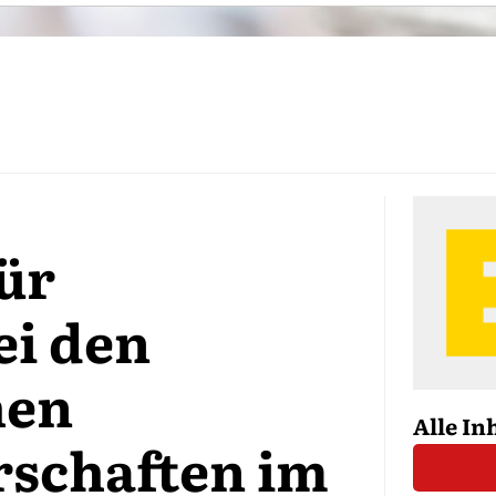
ür
i den
hen
Alle In
schaften im