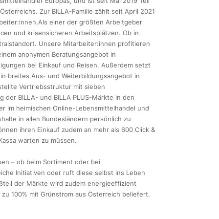
ittelhändler Europas, und ist seit Mai 2019 Teil
terreichs. Zur BILLA-Familie zählt seit April 2021
eiter:innen.Als einer der größten Arbeitgeber
ncen und krisensicheren Arbeitsplätzen. Ob in
alstandort. Unsere Mitarbeiter:innen profitieren
, einem anonymen Beratungsangebot in
stigungen bei Einkauf und Reisen. Außerdem setzt
in breites Aus- und Weiterbildungsangebot in
ellte Vertriebsstruktur mit sieben
ng der BILLA- und BILLA PLUS-Märkte in den
ter im heimischen Online-Lebensmittelhandel und
shalte in allen Bundesländern persönlich zu
können ihren Einkauf zudem an mehr als 600 Click &
 Kassa warten zu müssen.
en – ob beim Sortiment oder bei
che Initiativen oder ruft diese selbst ins Leben
ßteil der Märkte wird zudem energieeffizient
zu 100% mit Grünstrom aus Österreich beliefert.