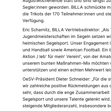
Augustwochenende statt und sind längst zum
Segler:innen geworden. BILLA schmückte mi
die Trikots der 170 Teilnehmer:innen und st
Verfügung.
Eric Scharnitz, BILLA Vertriebsdirektor: „Als
Jugendmeisterschaften im Segeln setzen wir
heimischen Segelsport. Unser Engagement 
und Handball sowie American Football. Ein 
Aktion ‚I leb' für mein' Verein!‘, von der Ama
unserem bunten Maßnahmen-Mix möchten wi
unterstützen und einen echten Mehrwert lei
OeSV-Präsident Dieter Schneider: „Für die 
wir zahlreiche positive Rückmeldungen aus 
sehr, dass durch die enge Zusammenarbeit
Segelsport und unsere Talente gelenkt wird
steigende Mitgliederanzahl, insbesondere b