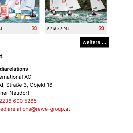
61
5 218 x 3 914
weitere ...
t
iarelations
ernational AG
d, Straße 3, Objekt 16
ner Neudorf
2236 600 5265
ediarelations@rewe-group.at