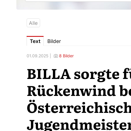
Alle
Text
Bilder
01.09.2025 |
8 Bilder
BILLA sorgte f
Rückenwind be
Österreichisc
Jugendmeister