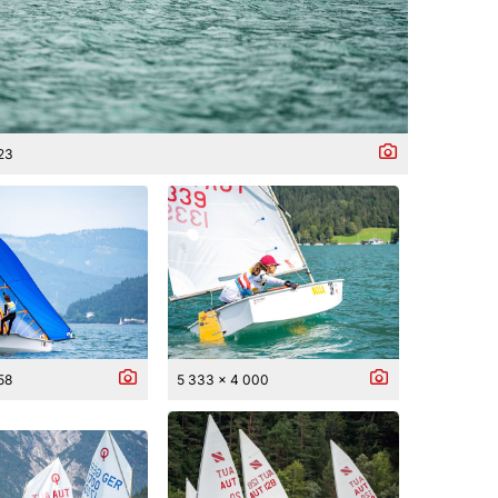
823
58
5 333 x 4 000