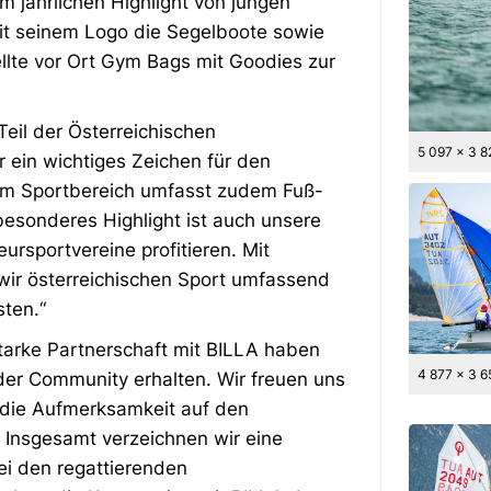
 jährlichen Highlight von jungen
t seinem Logo die Segelboote sowie
ellte vor Ort Gym Bags mit Goodies zur
 Teil der Österreichischen
5 097 x 3 
 ein wichtiges Zeichen für den
im Sportbereich umfasst zudem Fuß-
besonderes Highlight ist auch unsere
teursportvereine profitieren. Mit
r österreichischen Sport umfassend
sten.“
starke Partnerschaft mit BILLA haben
4 877 x 3 6
der Community erhalten. Wir freuen uns
 die Aufmerksamkeit auf den
. Insgesamt verzeichnen wir eine
ei den regattierenden