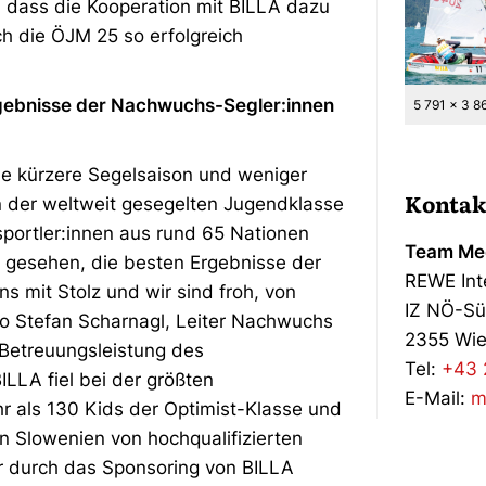
, dass die Kooperation mit BILLA dazu
h die ÖJM 25 so erfolgreich
Ergebnisse der Nachwuchs-Segler:innen
5 791 x 3 8
ine kürzere Segelsaison und weniger
Kontak
 in der weltweit gesegelten Jugendklasse
esportler:innen aus rund 65 Nationen
Team Med
 gesehen, die besten Ergebnisse der
REWE Int
uns mit Stolz und wir sind froh, von
IZ NÖ-Sü
so Stefan Scharnagl, Leiter Nachwuchs
2355 Wie
 Betreuungsleistung des
Tel:
+43 
LLA fiel bei der größten
E-Mail:
m
r als 130 Kids der Optimist-Klasse und
 Slowenien von hochqualifizierten
r durch das Sponsoring von BILLA