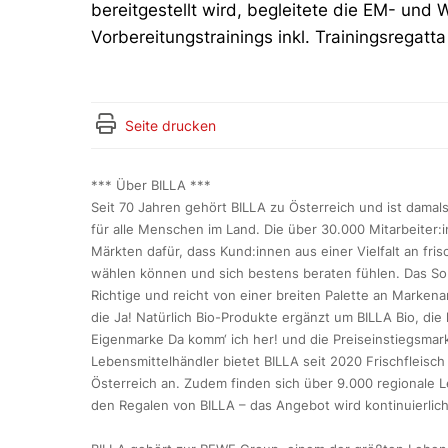
bereitgestellt wird, begleitete die EM- un
Vorbereitungstrainings inkl. Trainingsregatt
Seite drucken
*** Über BILLA ***
Seit 70 Jahren gehört BILLA zu Österreich und ist dama
für alle Menschen im Land. Die über 30.000 Mitarbeiter:
Märkten dafür, dass Kund:innen aus einer Vielfalt an fri
wählen können und sich bestens beraten fühlen. Das Sor
Richtige und reicht von einer breiten Palette an Markena
die Ja! Natürlich Bio-Produkte ergänzt um BILLA Bio, di
Eigenmarke Da komm‘ ich her! und die Preiseinstiegsmark
Lebensmittelhändler bietet BILLA seit 2020 Frischfleisc
Österreich an. Zudem finden sich über 9.000 regionale L
den Regalen von BILLA – das Angebot wird kontinuierlic