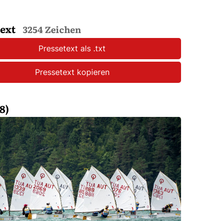
text
3254 Zeichen
Pressetext als .txt
Pressetext kopieren
8)