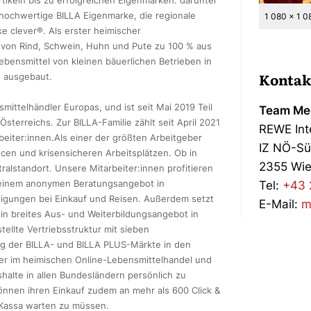
rtikeln bis zu erfolgreichen Eigenmarken: darunter
e hochwertige BILLA Eigenmarke, die regionale
1 080 x 1 0
e clever®. Als erster heimischer
h von Rind, Schwein, Huhn und Pute zu 100 % aus
ebensmittel von kleinen bäuerlichen Betrieben in
Kontak
h ausgebaut.
ittelhändler Europas, und ist seit Mai 2019 Teil
Team Med
terreichs. Zur BILLA-Familie zählt seit April 2021
REWE Int
eiter:innen.Als einer der größten Arbeitgeber
IZ NÖ-Sü
ncen und krisensicheren Arbeitsplätzen. Ob in
2355 Wie
alstandort. Unsere Mitarbeiter:innen profitieren
, einem anonymen Beratungsangebot in
Tel:
+43 
stigungen bei Einkauf und Reisen. Außerdem setzt
E-Mail:
m
in breites Aus- und Weiterbildungsangebot in
ellte Vertriebsstruktur mit sieben
ng der BILLA- und BILLA PLUS-Märkte in den
ter im heimischen Online-Lebensmittelhandel und
shalte in allen Bundesländern persönlich zu
können ihren Einkauf zudem an mehr als 600 Click &
 Kassa warten zu müssen.