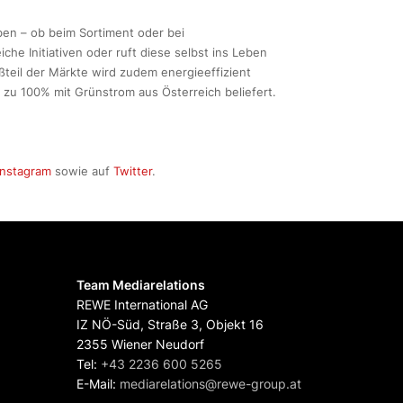
en – ob beim Sortiment oder bei
che Initiativen oder ruft diese selbst ins Leben
ßteil der Märkte wird zudem energieeffizient
zu 100% mit Grünstrom aus Österreich beliefert.
Instagram
sowie auf
Twitter
.
Team Mediarelations
REWE International AG
IZ NÖ-Süd, Straße 3, Objekt 16
2355 Wiener Neudorf
Tel:
+43 2236 600 5265
E-Mail:
mediarelations@rewe-group.at