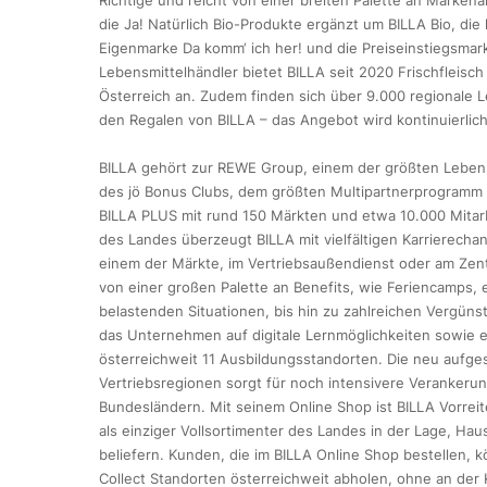
Richtige und reicht von einer breiten Palette an Markena
die Ja! Natürlich Bio-Produkte ergänzt um BILLA Bio, di
Eigenmarke Da komm‘ ich her! und die Preiseinstiegsmark
Lebensmittelhändler bietet BILLA seit 2020 Frischfleisc
Österreich an. Zudem finden sich über 9.000 regionale L
den Regalen von BILLA – das Angebot wird kontinuierlic
BILLA gehört zur REWE Group, einem der größten Lebensm
des jö Bonus Clubs, dem größten Multipartnerprogramm Ös
BILLA PLUS mit rund 150 Märkten und etwa 10.000 Mitarb
des Landes überzeugt BILLA mit vielfältigen Karrierecha
einem der Märkte, im Vertriebsaußendienst oder am Zentr
von einer großen Palette an Benefits, wie Feriencamps
belastenden Situationen, bis hin zu zahlreichen Vergün
das Unternehmen auf digitale Lernmöglichkeiten sowie e
österreichweit 11 Ausbildungsstandorten. Die neu aufgest
Vertriebsregionen sorgt für noch intensivere Verankeru
Bundesländern. Mit seinem Online Shop ist BILLA Vorrei
als einziger Vollsortimenter des Landes in der Lage, Hau
beliefern. Kunden, die im BILLA Online Shop bestellen, 
Collect Standorten österreichweit abholen, ohne an der