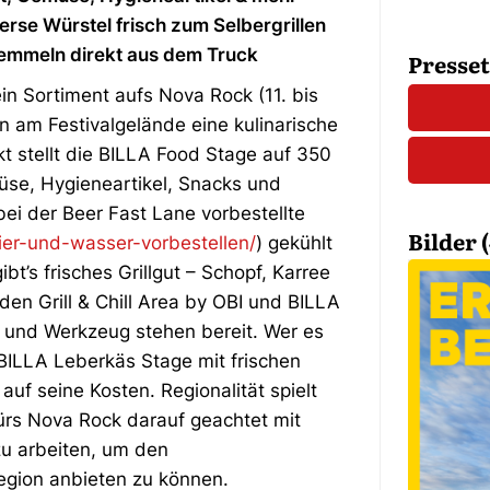
erse Würstel frisch zum Selbergrillen
emmeln direkt aus dem Truck
Presse
in Sortiment aufs Nova Rock (11. bis
n am Festivalgelände eine kulinarische
 stellt die BILLA Food Stage auf 350
üse, Hygieneartikel, Snacks und
ei der Beer Fast Lane vorbestellte
Bilder (
ier-und-wasser-vorbestellen/
) gekühlt
bt’s frisches Grillgut – Schopf, Karree
den Grill & Chill Area by OBI und BILLA
le und Werkzeug stehen bereit. Wer es
 BILLA Leberkäs Stage mit frischen
uf seine Kosten. Regionalität spielt
fürs Nova Rock darauf geachtet mit
zu arbeiten, um den
egion anbieten zu können.