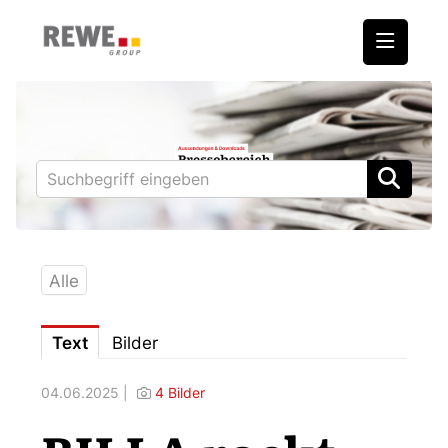
Medienmitteilungen
REWE International AG
BILLA
PENNY
BIPA
Alle
ADEG
Text
Bilder
Downloads
04.06.2025 |
4 Bilder
Fotos – Vorstand
Kontakt