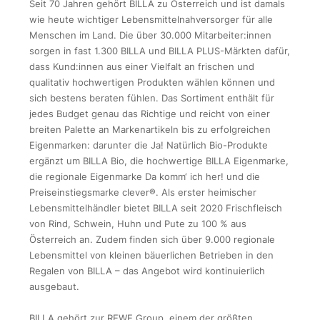
Seit 70 Jahren gehört BILLA zu Österreich und ist damals
wie heute wichtiger Lebensmittelnahversorger für alle
Menschen im Land. Die über 30.000 Mitarbeiter:innen
sorgen in fast 1.300 BILLA und BILLA PLUS-Märkten dafür,
dass Kund:innen aus einer Vielfalt an frischen und
qualitativ hochwertigen Produkten wählen können und
sich bestens beraten fühlen. Das Sortiment enthält für
jedes Budget genau das Richtige und reicht von einer
breiten Palette an Markenartikeln bis zu erfolgreichen
Eigenmarken: darunter die Ja! Natürlich Bio-Produkte
ergänzt um BILLA Bio, die hochwertige BILLA Eigenmarke,
die regionale Eigenmarke Da komm‘ ich her! und die
Preiseinstiegsmarke clever®. Als erster heimischer
Lebensmittelhändler bietet BILLA seit 2020 Frischfleisch
von Rind, Schwein, Huhn und Pute zu 100 % aus
Österreich an. Zudem finden sich über 9.000 regionale
Lebensmittel von kleinen bäuerlichen Betrieben in den
Regalen von BILLA – das Angebot wird kontinuierlich
ausgebaut.
BILLA gehört zur REWE Group, einem der größten