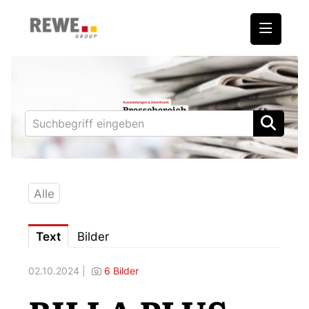
Medienmitteilungen
REWE International AG
BILLA
PENNY
BIPA
Alle
ADEG
Text
Bilder
Downloads
02.10.2024 |
6 Bilder
Fotos – Vorstand
Kontakt