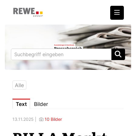
Medienmitteilungen
REWE International AG
BILLA
PENNY
BIPA
Alle
ADEG
Text
Bilder
Downloads
13.11.2025 |
10 Bilder
Fotos – Vorstand
Kontakt