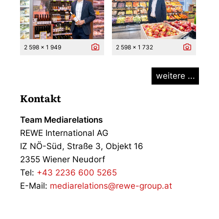
2 598 x 1 949
2 598 x 1 732
weitere ...
Kontakt
Team Mediarelations
REWE International AG
IZ NÖ-Süd, Straße 3, Objekt 16
2355 Wiener Neudorf
Tel:
+43 2236 600 5265
E-Mail:
mediarelations@rewe-group.at