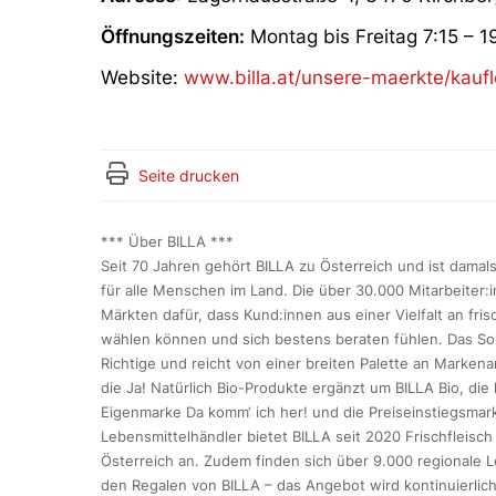
Öffnungszeiten:
Montag bis Freitag 7:15 – 1
Website:
www.billa.at/unsere-maerkte/kaufle
Seite drucken
*** Über BILLA ***
Seit 70 Jahren gehört BILLA zu Österreich und ist dama
für alle Menschen im Land. Die über 30.000 Mitarbeiter:
Märkten dafür, dass Kund:innen aus einer Vielfalt an fri
wählen können und sich bestens beraten fühlen. Das Sor
Richtige und reicht von einer breiten Palette an Markena
die Ja! Natürlich Bio-Produkte ergänzt um BILLA Bio, di
Eigenmarke Da komm‘ ich her! und die Preiseinstiegsmark
Lebensmittelhändler bietet BILLA seit 2020 Frischfleisc
Österreich an. Zudem finden sich über 9.000 regionale L
den Regalen von BILLA – das Angebot wird kontinuierlic