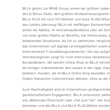
BILLA gehört zur REWE Group, einem der größten Lebensm
des jö Bonus Clubs, dem größten Multipartnerprogramm Ös
BILLA PLUS mit rund 150 Märkten und etwa 10.000 Mitarb
des Landes überzeugt BILLA mit vielfältigen Karrierecha
einem der Märkte, im Vertriebsaußendienst oder am Zentr
von einer großen Palette an Benefits, wie Feriencamps
belastenden Situationen, bis hin zu zahlreichen Vergün
das Unternehmen auf digitale Lernmöglichkeiten sowie e
österreichweit 11 Ausbildungsstandorten. Die neu aufgest
Vertriebsregionen sorgt für noch intensivere Verankeru
Bundesländern. Mit seinem Online Shop ist BILLA Vorrei
als einziger Vollsortimenter des Landes in der Lage, Hau
beliefern. Kunden, die im BILLA Online Shop bestellen, 
Collect Standorten österreichweit abholen, ohne an der
Auch Nachhaltigkeit wird im Unternehmen großgeschrieb
gesellschaftlichem Engagement. BILLA unterstützt zahlrei
wie „Blühendes Österreich“ oder „Fair zum Tier“. Der Gro
betrieben und alle BILLA und BILLA PLUS Märkte werden 