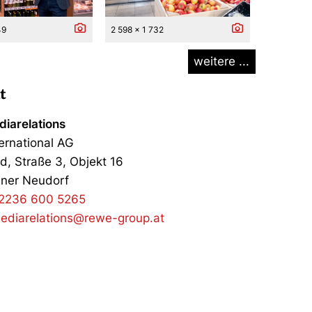
49
2 598 x 1 732
weitere ...
t
iarelations
ernational AG
d, Straße 3, Objekt 16
ner Neudorf
2236 600 5265
ediarelations@rewe-group.at