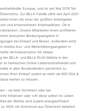
ittelhändler Europas, und ist seit Mai 2019 Teil
terreichs. Zur BILLA-Familie zählt seit April 2021
eiter:innen.Als einer der größten Arbeitgeber
ncen und krisensicheren Arbeitsplätzen. Ob in
alstandort. Unsere Mitarbeiter:innen profitieren
, einem anonymen Beratungsangebot in
stigungen bei Einkauf und Reisen. Außerdem setzt
in breites Aus- und Weiterbildungsangebot in
ellte Vertriebsstruktur mit sieben
ng der BILLA- und BILLA PLUS-Märkte in den
ter im heimischen Online-Lebensmittelhandel und
shalte in allen Bundesländern persönlich zu
können ihren Einkauf zudem an mehr als 600 Click &
 Kassa warten zu müssen.
en – ob beim Sortiment oder bei
che Initiativen oder ruft diese selbst ins Leben
ßteil der Märkte wird zudem energieeffizient
zu 100% mit Grünstrom aus Österreich beliefert.