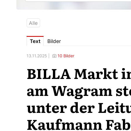
Alle
Text
Bilder
13.11.2025 |
10 Bilder
BILLA Markt i
am Wagram ste
unter der Leit
Kaufmann Fabi