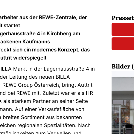
Presse
tarbeiter aus der REWE-Zentrale, der
t startet
Lagerhausstraße 4 in Kirchberg am
ebackenen Kaufmanns
reckt sich ein modernes Konzept, das
uttrit widerspiegelt
Bilder (
ILLA Markt in der Lagerhausstraße 4 in
 der Leitung des neuen BILLA
r REWE Group Österreich, bringt Auttrit
und bei REWE mit. Zuletzt war er als HR
A als starkem Partner an seiner Seite
fmann. Auf einer Verkaufsfläche von
n breites Sortiment aus bekannten
eichen regionalen Spezialitäten. Nach
zmöglichkeiten zum Verweilen und