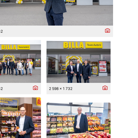
32
32
2 598 x 1 732