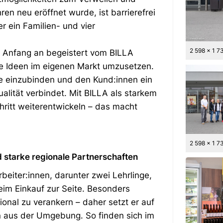
ren neu eröffnet wurde, ist barrierefrei
r ein Familien- und vier
2 598 x 1 7
on Anfang an begeistert vom BILLA
ne Ideen im eigenen Markt umzusetzen.
te einzubinden und den Kund:innen ein
alität verbindet. Mit BILLA als starkem
chritt weiterentwickeln – das macht
2 598 x 1 7
d
starke regionale Partnerschaften
beiter:innen, darunter zwei Lehrlinge,
eim Einkauf zur Seite. Besonders
onal zu verankern – daher setzt er auf
en aus der Umgebung. So finden sich im