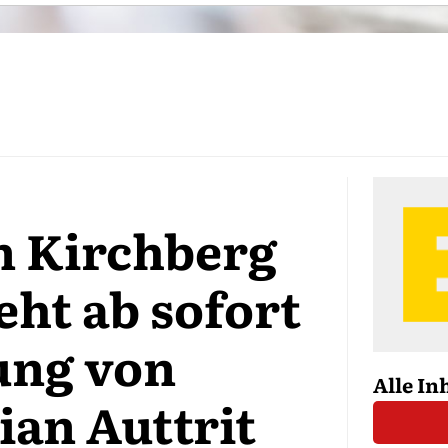
n Kirchberg
ht ab sofort
ung von
Alle In
an Auttrit