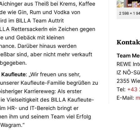
Aichinger aus Theiß bei Krems, Kaffee
nde wie Gin, Rum und Vodka von
2 598 x 1 9
ird im BILLA Team Auttrit
ILLA Rettersackerln ein Zeichen gegen
e und Gebäck mit kleinen
Kontak
Chance. Darüber hinaus werden
ießbar sind, aber nicht mehr verkauft
Team Med
abgegeben.
REWE Int
IZ NÖ-Sü
 Kaufleute
: „Wir freuen uns sehr,
2355 Wie
 unserer Kaufleute-Familie begrüßen zu
Tel:
+43 
sheriger Karriereweg: Als erster
E-Mail:
m
ie Vielseitigkeit des BILLA Kaufleute-
im HR- und IT-Bereich bringt er
hen ihm und seinem Team viel Erfolg
 Wagram.“