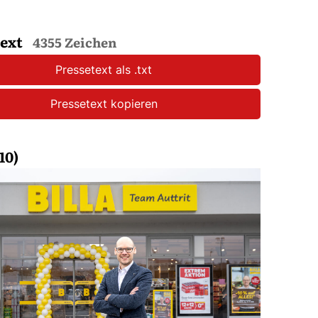
text
4355 Zeichen
Pressetext als .txt
Pressetext kopieren
10)