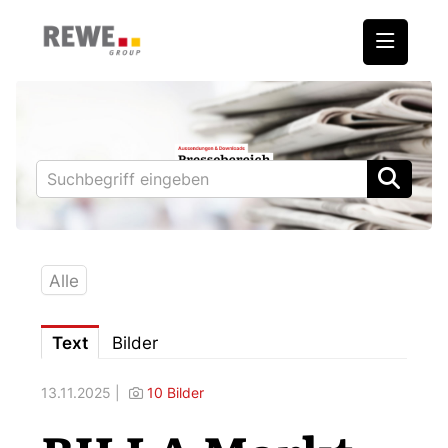
Medienmitteilungen
REWE International AG
BILLA
PENNY
BIPA
Alle
ADEG
Text
Bilder
Downloads
13.11.2025 |
10 Bilder
Fotos – Vorstand
Kontakt