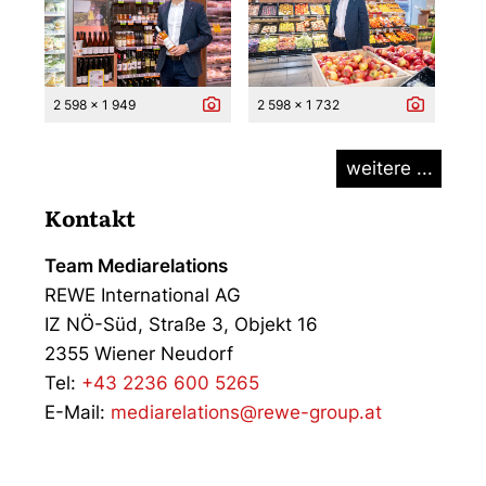
2 598 x 1 949
2 598 x 1 732
weitere ...
Kontakt
Team Mediarelations
REWE International AG
IZ NÖ-Süd, Straße 3, Objekt 16
2355 Wiener Neudorf
Tel:
+43 2236 600 5265
E-Mail:
mediarelations@rewe-group.at